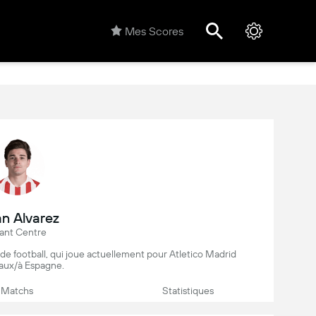
Mes Scores
an Alvarez
ant Centre
r de football, qui joue actuellement pour Atletico Madrid
aux/à Espagne.
Matchs
Statistiques