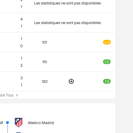
Les statistiques ne sont pas disponibles
1
4
Les statistiques ne sont pas disponibles
1
1
101
6.4
0
1
90
7.0
2
3
120
7.5
1
ir Tout
5M
Atletico Madrid