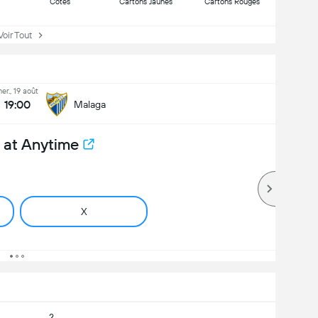
Côtes
Cartons Jaunes
Cartons Rouges
ir Tout
er., 19 août
19:00
Malaga
 at Anytime
X
2