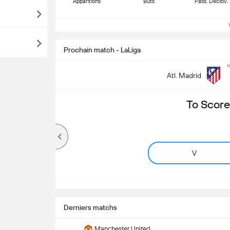
Apparitions
Buts
Pass. Décisiv.
Vo
Prochain match - LaLiga
m
Atl. Madrid
To Score
V
Derniers matchs
Manchester United