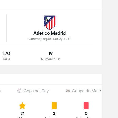
Atletico Madrid
Contrat jusqu'à 30/06/2030
1.70
19
Taille
Numéro club
s
Copa del Rey
Coupe du Monde
7.1
2
0