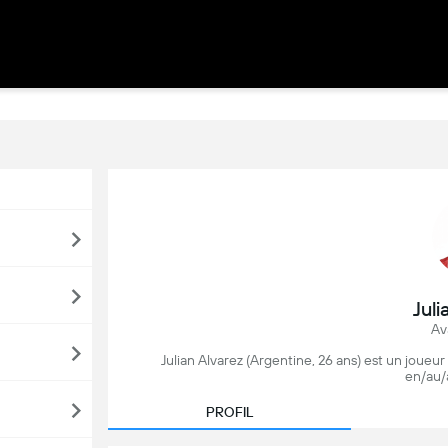
Juli
Av
Julian Alvarez (Argentine, 26 ans) est un joueu
en/au/
PROFIL