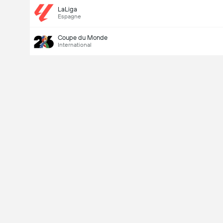
LaLiga
Espagne
Coupe du Monde
International
Last Goalscorer
V
X