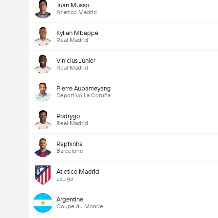
Juan Musso
Atletico Madrid
Kylian Mbappe
Real Madrid
Vinicius Júnior
Real Madrid
Pierre Aubameyang
Deportivo La Coruña
Rodrygo
Real Madrid
Raphinha
Barcelone
Atletico Madrid
LaLiga
Argentine
Coupe du Monde