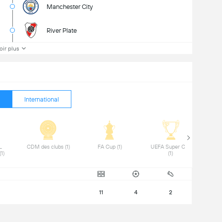
Manchester City
River Plate
oir plus
International
 
 CDM des clubs (1) 
 FA Cup (1) 
 UEFA Super Cup 
Libertadores (1) 
(1) 
11
4
2