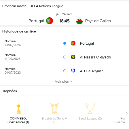
Prochain match - UEFA Nations League
jeu., 24 sept.
18:45
Portugal
Pays de Galles
Historique de carrière
Nommé
Portugal
10/07/2026
Nommé
Al Nassr FC Riyadh
14/07/2025
Nommé
Al Hilal Riyadh
01/07/2023
Voir plus
Trophées
 CONMEBOL 
 Brasileirão Série A 
 Saudi League (2) 
 Recop
Libertadores (1) 
(1) 