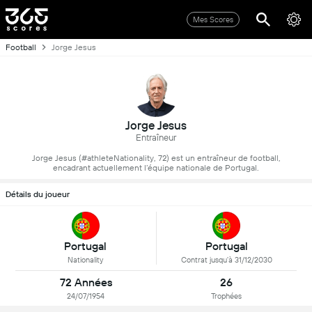
Mes Scores
Football
Jorge Jesus
Jorge Jesus
Entraîneur
Jorge Jesus (#athleteNationality, 72) est un entraîneur de football,
encadrant actuellement l’équipe nationale de Portugal.
Détails du joueur
Portugal
Portugal
Nationality
Contrat jusqu'à 31/12/2030
72 Années
26
24/07/1954
Trophées