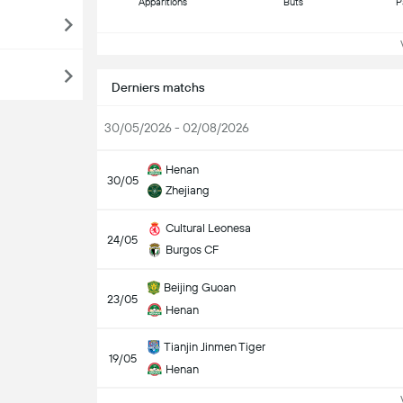
Apparitions
Buts
P
Vo
Derniers matchs
30/05/2026 - 02/08/2026
Henan
30/05
Zhejiang
Cultural Leonesa
24/05
Burgos CF
Beijing Guoan
23/05
Henan
Tianjin Jinmen Tiger
19/05
Henan
Vo