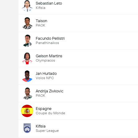
Sebastian Leto
Kifisia
Taison
PAOK
Facundo Pellistri
Panathinaikos
Gelson Martins
Olympiacos
Jan Hurtado
Volos NFC
Andrija Zivkovic
PAOK
Espagne
Coupe du Monde
Kifisia
Super League