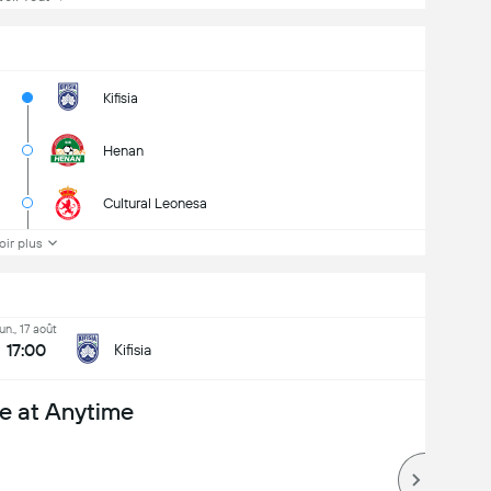
Kifisia
Henan
Cultural Leonesa
oir plus
lun., 17 août
17:00
Kifisia
e at Anytime