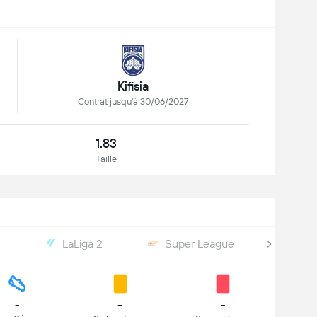
Kifisia
Contrat jusqu'à 30/06/2027
1.83
Taille
y
LaLiga 2
Super League
Gre
-
-
-