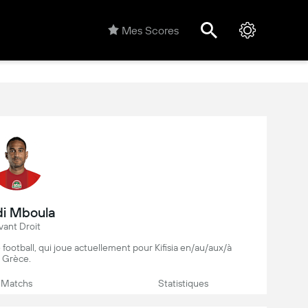
Mes Scores
di Mboula
vant Droit
football, qui joue actuellement pour Kifisia en/au/aux/à
Grèce.
Matchs
Statistiques