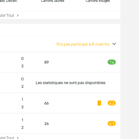
ass. Décisiv.
Cartons Jaunes
Cartons Rouges
ir Tout
N'a pas participé à 8 matchs
0
89
7.6
2
0
Les statistiques ne sont pas disponibles
2
1
66
6.2
2
1
26
6.3
2
ir Tout