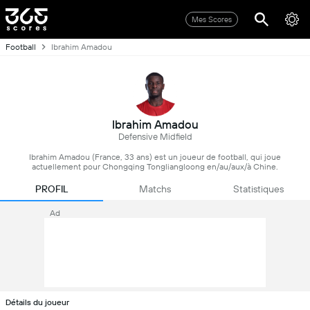
Mes Scores
Football
Ibrahim Amadou
Ibrahim Amadou
Defensive Midfield
Ibrahim Amadou (France, 33 ans) est un joueur de football, qui joue
actuellement pour Chongqing Tongliangloong en/au/aux/à Chine.
PROFIL
Matchs
Statistiques
Ad
Détails du joueur