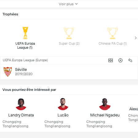
Voir plus
Trophées
 UEFA Europa 
 Super Cup (2) 
 Chinese FA Cup (1) 
League (1) 
UEFA Europa League (Europe)
Séville
2019/2020
Vous pourriez être intéressé par
Alex
Landry Dimata
Lucão
Michael Ngadeu
Chon
Tongl
Chongqing
Chongqing
Chongqing
Tongliangloong
Tongliangloong
Tongliangloong