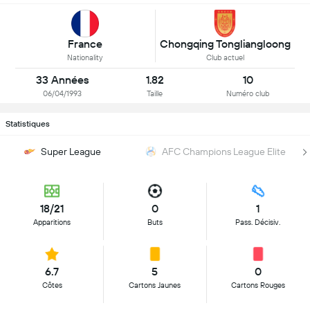
France
Chongqing Tongliangloong
Nationality
Club actuel
33 Années
1.82
10
06/04/1993
Taille
Numéro club
Statistiques
Super League
AFC Champions League Elite
18/21
0
1
Apparitions
Buts
Pass. Décisiv.
6.7
5
0
Côtes
Cartons Jaunes
Cartons Rouges