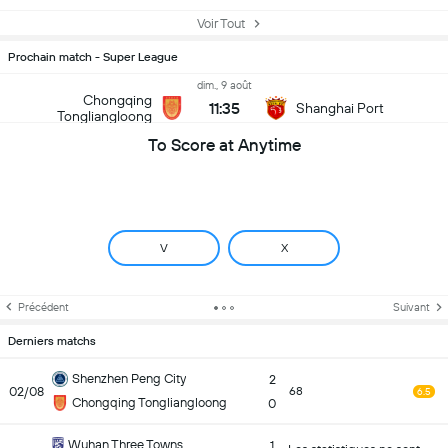
Voir Tout
Prochain match - Super League
dim., 9 août
Chongqing
11:35
Shanghai Port
Tongliangloong
To Score at Anytime
V
X
Précédent
Suivant
Derniers matchs
Shenzhen Peng City
2
02/08
68
6.5
Chongqing Tongliangloong
0
Wuhan Three Towns
1