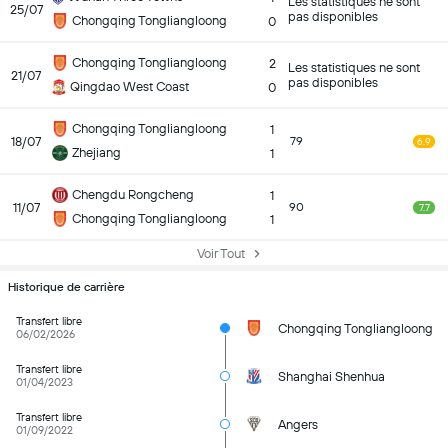
Les statistiques ne sont
25/07
pas disponibles
Chongqing Tongliangloong
0
Chongqing Tongliangloong
2
Les statistiques ne sont
21/07
pas disponibles
Qingdao West Coast
0
Chongqing Tongliangloong
1
18/07
79
6.9
Zhejiang
1
Chengdu Rongcheng
1
11/07
90
7.7
Chongqing Tongliangloong
1
Voir Tout
Historique de carrière
Transfert libre
Chongqing Tongliangloong
06/02/2026
Transfert libre
Shanghai Shenhua
01/04/2023
Transfert libre
Angers
01/09/2022