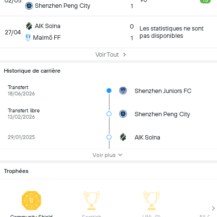
02/05
90
7.6
Shenzhen Peng City
1
AIK Solna
0
Les statistiques ne sont
27/04
pas disponibles
Malmö FF
1
Voir Tout
Historique de carrière
Transfert
Shenzhen Juniors FC
18/06/2026
Transfert libre
Shenzhen Peng City
13/02/2026
AIK Solna
29/01/2025
Voir plus
Trophées