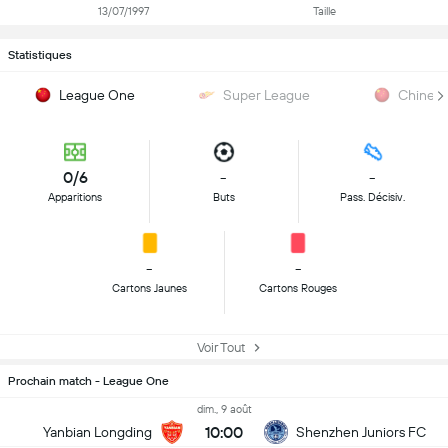
13/07/1997
Taille
Statistiques
League One
Super League
Chinese
0/6
-
-
Apparitions
Buts
Pass. Décisiv.
-
-
Cartons Jaunes
Cartons Rouges
Voir Tout
Prochain match - League One
dim., 9 août
10:00
Yanbian Longding
Shenzhen Juniors FC