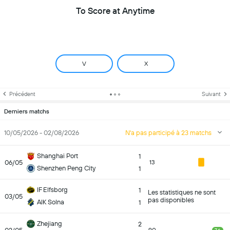
To Score at Anytime
V
X
Précédent
Suivant
Derniers matchs
10/05/2026 - 02/08/2026
N'a pas participé à 23 matchs
Shanghai Port
1
06/05
13
Shenzhen Peng City
1
IF Elfsborg
1
Les statistiques ne sont
03/05
pas disponibles
AIK Solna
1
Zhejiang
2