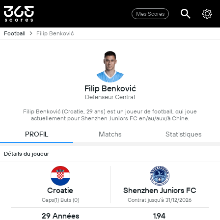
Mes Scores
Football
Filip Benković
Filip Benković
Defenseur Central
Filip Benković (Croatie, 29 ans) est un joueur de football, qui joue
actuellement pour Shenzhen Juniors FC en/au/aux/à Chine.
PROFIL
Matchs
Statistiques
Détails du joueur
Croatie
Shenzhen Juniors FC
Caps(1) Buts (0)
Contrat jusqu'à 31/12/2026
29 Années
1.94