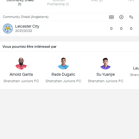
 Community Shield 
 Scottish 
 HNL (2) 
(1) 
Premiership (1) 
Community Shield (Angleterre)
Leicester City
0
0
0
2021/2022
Vous pourriez être intéressé par
Le
Arnold Garita
Rade Dugalic
Su Yuanjie
Shen
Shenzhen Juniors FC
Shenzhen Juniors FC
Shenzhen Juniors FC