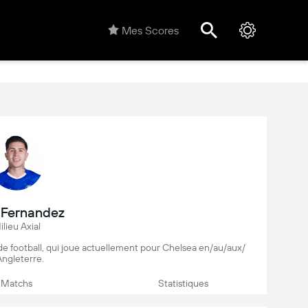
Mes Scores
 Fernandez
ilieu Axial
de football, qui joue actuellement pour Chelsea en/au/aux/
Angleterre.
Matchs
Statistiques