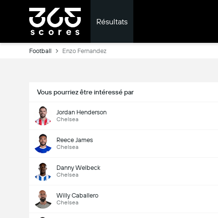
Résultats
Football
Enzo Fernandez
Vous pourriez être intéressé par
Jordan Henderson
Chelsea
Reece James
Chelsea
Danny Welbeck
Chelsea
Willy Caballero
Chelsea