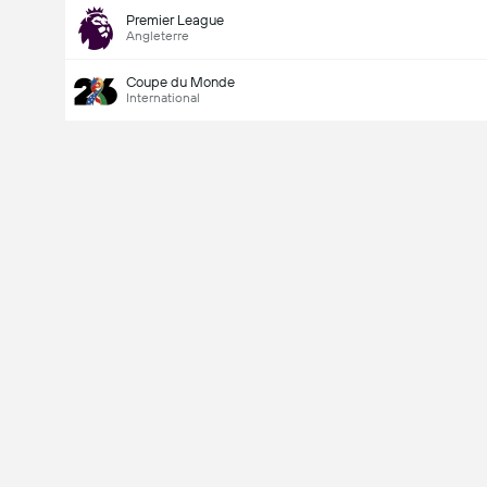
Premier League
Angleterre
Coupe du Monde
International
Last Goalscorer
V
X