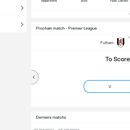
Apparitions
Buts
Pass. Décisiv.
Vo
Prochain match - Premier League
l
Fulham
To Score
V
Derniers matchs