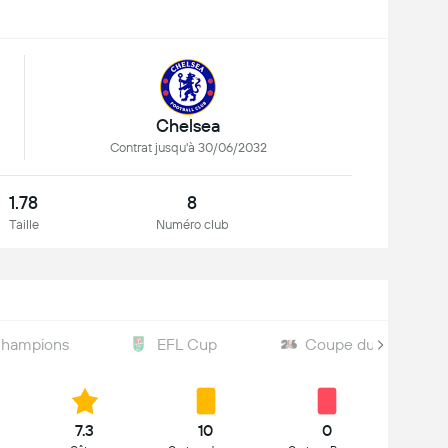
Chelsea
Contrat jusqu'à 30/06/2032
1.78
8
Taille
Numéro club
Champions
EFL Cup
Coupe du Monde
7.3
10
0