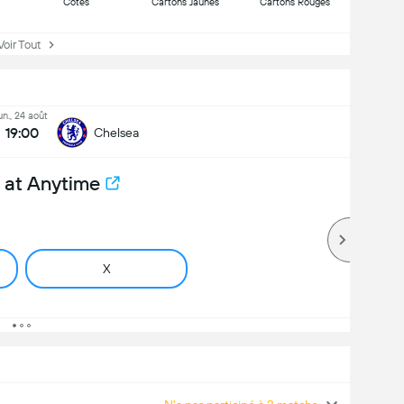
Côtes
Cartons Jaunes
Cartons Rouges
ir Tout
un., 24 août
19:00
Chelsea
 at Anytime
X