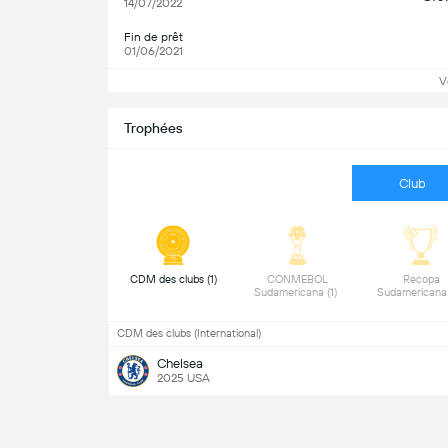
14/07/2022
Fin de prêt
01/06/2021
V
Trophées
Club
 CDM des clubs (1) 
 CONMEBOL 
 Recopa 
Sudamericana (1) 
CDM des clubs (International)
Chelsea
2025 USA