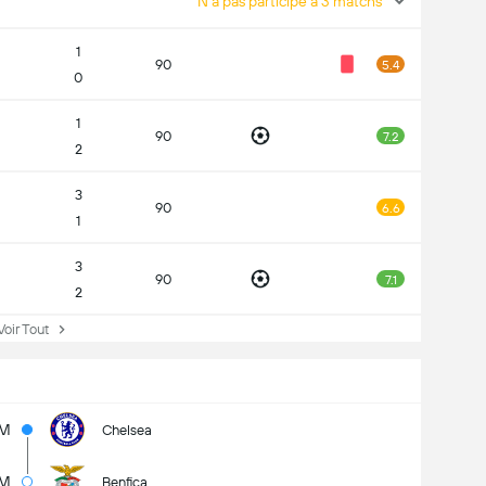
N'a pas participé à 3 matchs
1
90
5.4
0
1
90
7.2
2
3
90
6.6
1
3
90
7.1
2
ir Tout
1M
Chelsea
0M
Benfica