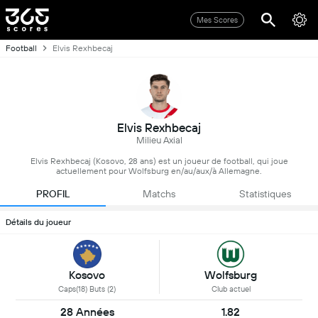
Mes Scores
Football
Elvis Rexhbecaj
Elvis Rexhbecaj
Milieu Axial
Elvis Rexhbecaj (Kosovo, 28 ans) est un joueur de football, qui joue
actuellement pour Wolfsburg en/au/aux/à Allemagne.
PROFIL
Matchs
Statistiques
Détails du joueur
Kosovo
Wolfsburg
Caps(18) Buts (2)
Club actuel
28 Années
1.82