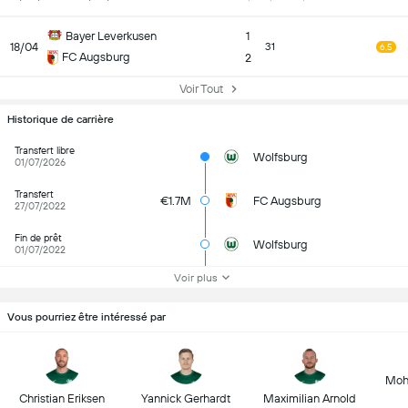
Bayer Leverkusen
1
18/04
31
6.5
FC Augsburg
2
Voir Tout
Historique de carrière
Transfert libre
Wolfsburg
01/07/2026
Transfert
€1.7M
FC Augsburg
27/07/2022
Fin de prêt
Wolfsburg
01/07/2022
Voir plus
Vous pourriez être intéressé par
Moh
Christian Eriksen
Yannick Gerhardt
Maximilian Arnold