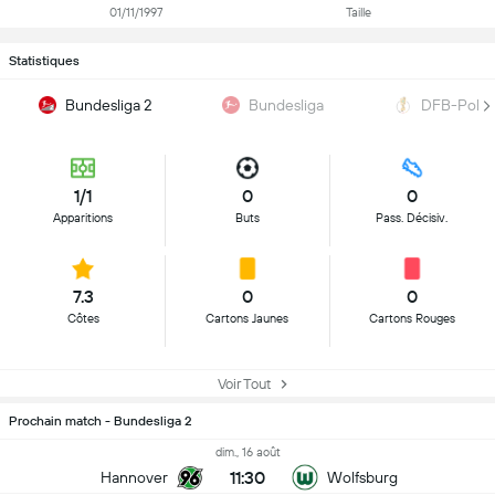
01/11/1997
Taille
Statistiques
Bundesliga 2
Bundesliga
DFB-Pokal
1/1
0
0
Apparitions
Buts
Pass. Décisiv.
7.3
0
0
Côtes
Cartons Jaunes
Cartons Rouges
Voir Tout
Prochain match - Bundesliga 2
dim., 16 août
11:30
Hannover
Wolfsburg