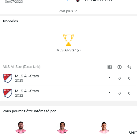
06/07/2020
Voir plus
Trophées
 MLS All-Star (2) 
MLS All-Star (Etats-Unis)
MLS All-Stars
1
0
0
2025
MLS All-Stars
1
0
0
2022
Vous pourriez être intéressé par
Ger