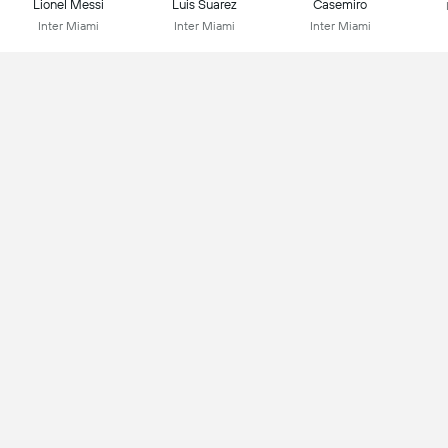
Lionel Messi
Luis Suarez
Casemiro
Inter Miami
Inter Miami
Inter Miami