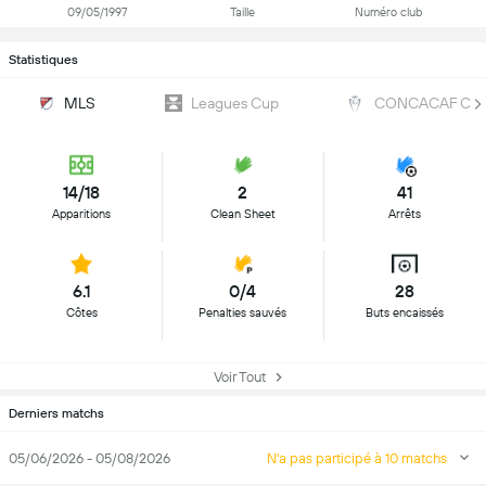
09/05/1997
Taille
Numéro club
Statistiques
MLS
Leagues Cup
CONCACAF Cha
14/18
2
41
Apparitions
Clean Sheet
Arrêts
6.1
0/4
28
Côtes
Penalties sauvés
Buts encaissés
Voir Tout
Derniers matchs
05/06/2026 - 05/08/2026
N'a pas participé à 10 matchs