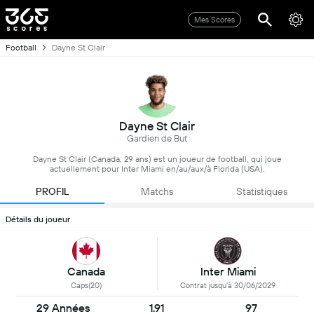
Mes Scores
Football
Dayne St Clair
Dayne St Clair
Gardien de But
Dayne St Clair (Canada, 29 ans) est un joueur de football, qui joue
actuellement pour Inter Miami en/au/aux/à Florida (USA).
PROFIL
Matchs
Statistiques
Détails du joueur
Inter Miami
Canada
Contrat jusqu'à 30/06/2029
Caps(20)
29 Années
1.91
97