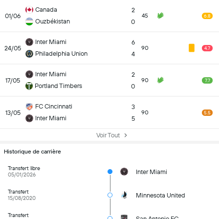
Canada
2
01/06
45
6.8
Ouzbékistan
0
Inter Miami
6
24/05
90
4.7
Philadelphia Union
4
Inter Miami
2
17/05
90
7.7
Portland Timbers
0
FC Cincinnati
3
13/05
90
5.5
Inter Miami
5
Voir Tout
Historique de carrière
Transfert libre
Inter Miami
05/01/2026
Transfert
Minnesota United
15/08/2020
Transfert
San Antonio FC