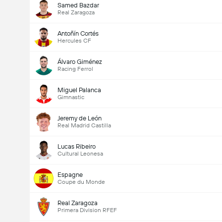
Samed Bazdar
Real Zaragoza
Antoñín Cortés
Hercules CF
Álvaro Giménez
Racing Ferrol
Miguel Palanca
Gimnastic
Jeremy de León
Real Madrid Castilla
Lucas Ribeiro
Cultural Leonesa
Espagne
Coupe du Monde
Real Zaragoza
Primera Division RFEF