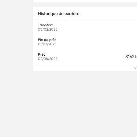
Historique de carrière
Transfert
03/02/2025
Fin de prêt
01/07/2025
Prêt
$162.
02/08/2024
V