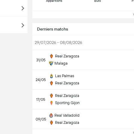
Apparitions
Buts
P
Vo
Derniers matchs
29/07/2026 - 08/08/2026
Real Zaragoza
31/05
Malaga
Las Palmas
24/05
Real Zaragoza
Real Zaragoza
17/05
Sporting Gijon
Real Valladolid
09/05
Real Zaragoza
Vo