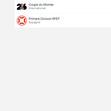
Coupe du Monde
International
Primera Division RFEF
Espagne