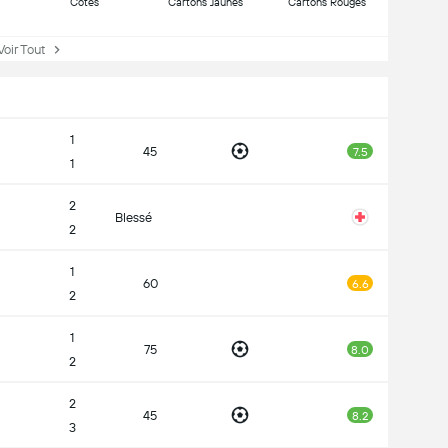
Côtes
Cartons Jaunes
Cartons Rouges
ir Tout
1
45
7.5
1
2
Blessé
2
1
60
6.6
2
1
75
8.0
2
2
45
8.2
3