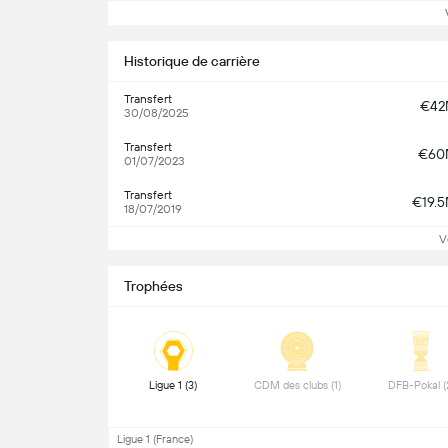
Vo
Historique de carrière
Transfert
€4
30/08/2025
Transfert
€60
01/07/2023
Transfert
€19.
18/07/2019
V
Trophées
 Ligue 1 (3) 
 CDM des clubs (1) 
Ligue 1 (France)