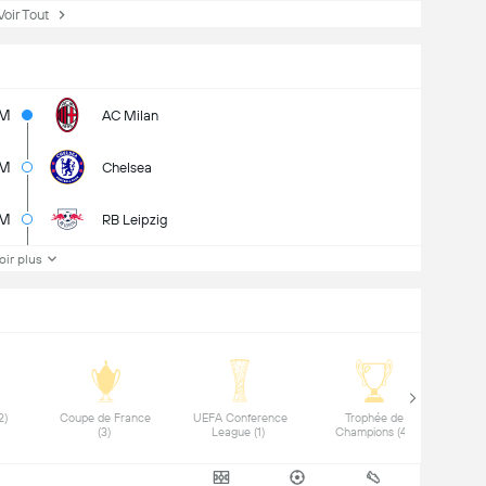
ir Tout
2M
AC Milan
M
Chelsea
5M
RB Leipzig
oir plus
 DFB-Pokal (2) 
 Coupe de France 
 UEFA Conference 
 Trophée de 
 Coup
(3) 
League (1) 
Champions (4) 