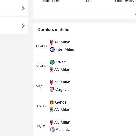
Apparitions
Buts
Pass. Décisiv.
Vo
Derniers matchs
AC Milan
05/08
Inter Milan
Celtic
25/07
AC Milan
AC Milan
24/05
Cagliari
Genoa
17/05
AC Milan
AC Milan
10/05
Atalanta