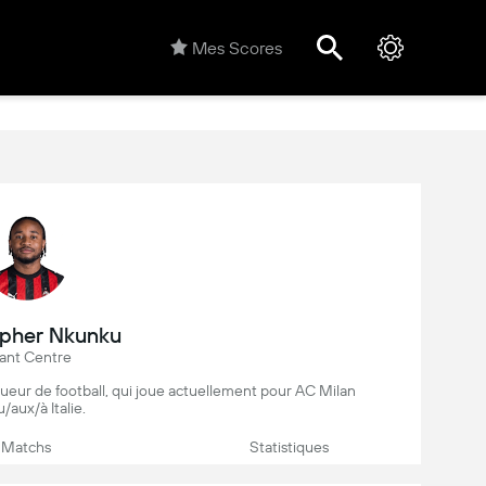
Mes Scores
opher Nkunku
ant Centre
ueur de football, qui joue actuellement pour AC Milan
/aux/à Italie.
Matchs
Statistiques