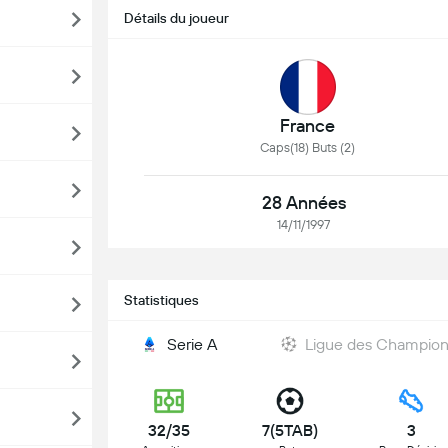
Détails du joueur
France
Caps(18) Buts (2)
28 Années
14/11/1997
Statistiques
Serie A
Ligue des Champio
32/35
7(5TAB)
3