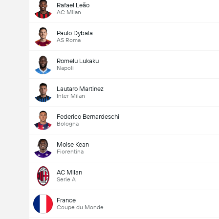
Rafael Leão
AC Milan
Paulo Dybala
AS Roma
Romelu Lukaku
Napoli
Lautaro Martinez
Inter Milan
Federico Bernardeschi
Bologna
Moise Kean
Fiorentina
AC Milan
Serie A
France
Coupe du Monde