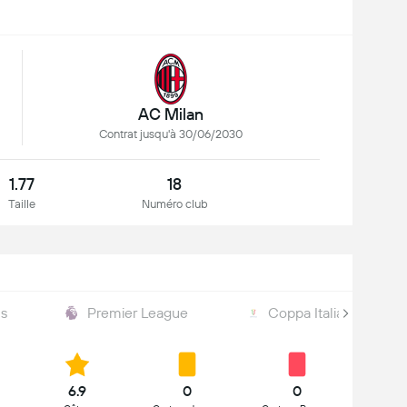
AC Milan
Contrat jusqu'à 30/06/2030
1.77
18
Taille
Numéro club
ns
Premier League
Coppa Italia
6.9
0
0