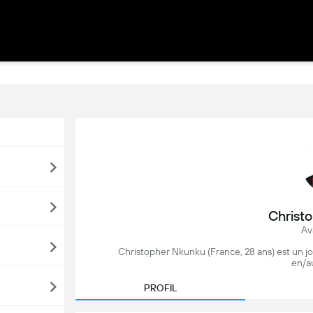
Christ
Av
Christopher Nkunku (France, 28 ans) est un jo
en/au
PROFIL