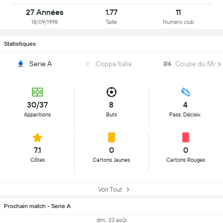
27 Années
1.77
11
18/09/1998
Taille
Numéro club
Statistiques
Serie A
Coppa Italia
Coupe du Mon
30/37
8
4
Apparitions
Buts
Pass. Décisiv.
7.1
0
0
Côtes
Cartons Jaunes
Cartons Rouges
Voir Tout
Prochain match - Serie A
dim., 23 août