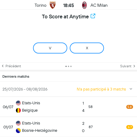
18:45
Torino
AC Milan
To Score at Anytime
V
X
Précédent
Suivant
Derniers matchs
25/07/2026 - 08/08/2026
N'a pas participé à 3 matchs
Etats-Unis
1
06/07
58
5.8
Belgique
4
Etats-Unis
2
01/07
87
6.7
Bosnie-Herzégovine
0