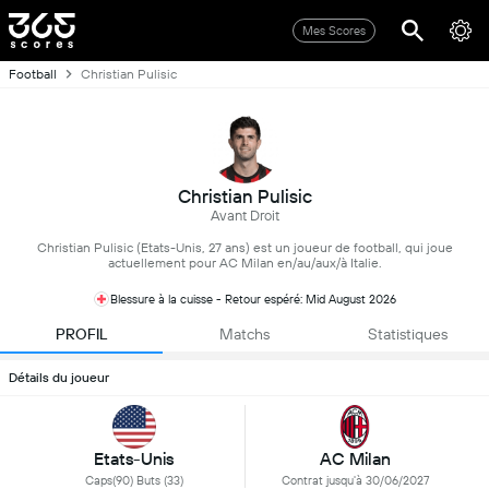
Mes Scores
Football
Christian Pulisic
Christian Pulisic
Avant Droit
Christian Pulisic (Etats-Unis, 27 ans) est un joueur de football, qui joue
actuellement pour AC Milan en/au/aux/à Italie.
Blessure à la cuisse - Retour espéré: Mid August 2026
PROFIL
Matchs
Statistiques
Détails du joueur
Etats-Unis
AC Milan
Caps(90) Buts (33)
Contrat jusqu'à 30/06/2027