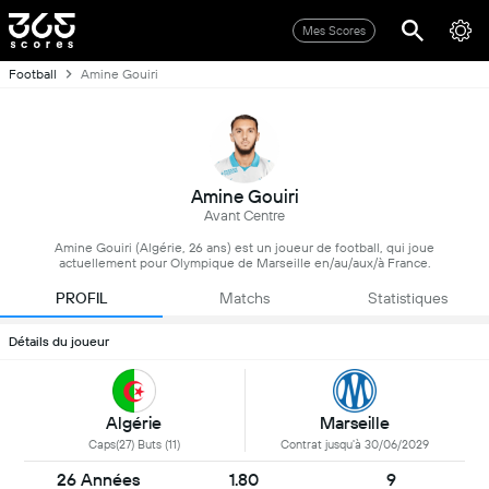
Mes Scores
Football
Amine Gouiri
Amine Gouiri
Avant Centre
Amine Gouiri (Algérie, 26 ans) est un joueur de football, qui joue
actuellement pour Olympique de Marseille en/au/aux/à France.
PROFIL
Matchs
Statistiques
Détails du joueur
Algérie
Marseille
Caps(27) Buts (11)
Contrat jusqu'à 30/06/2029
26 Années
1.80
9