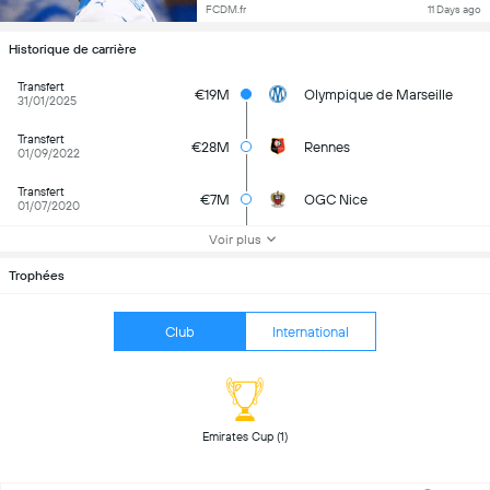
FCDM.fr
11 Days ago
Historique de carrière
Transfert
€19M
Olympique de Marseille
31/01/2025
Transfert
€28M
Rennes
01/09/2022
Transfert
€7M
OGC Nice
01/07/2020
Voir plus
Trophées
Club
International
 Emirates Cup (1) 