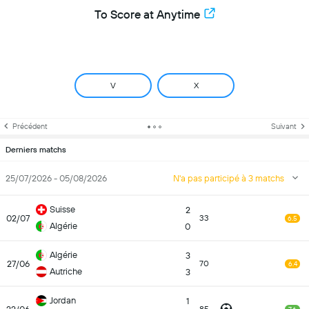
To Score at Anytime
V
X
Précédent
Suivant
Derniers matchs
25/07/2026 - 05/08/2026
N'a pas participé à 3 matchs
Suisse
2
02/07
33
6.5
Algérie
0
Algérie
3
27/06
70
6.4
Autriche
3
Jordan
1