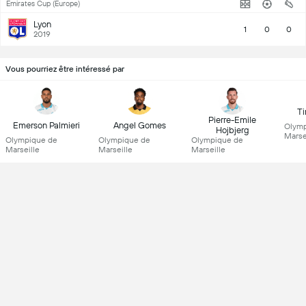
Emirates Cup (Europe)
Lyon
1
0
0
2019
Vous pourriez être intéressé par
T
Pierre-Emile
Emerson Palmieri
Angel Gomes
Olymp
Hojbjerg
Marse
Olympique de
Olympique de
Olympique de
Marseille
Marseille
Marseille