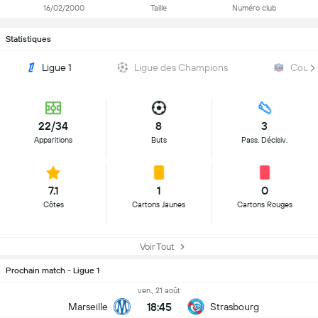
16/02/2000
Taille
Numéro club
Statistiques
Ligue 1
Ligue des Champions
Coupe
22/34
8
3
Apparitions
Buts
Pass. Décisiv.
7.1
1
0
Côtes
Cartons Jaunes
Cartons Rouges
Voir Tout
Prochain match - Ligue 1
ven., 21 août
18:45
Marseille
Strasbourg