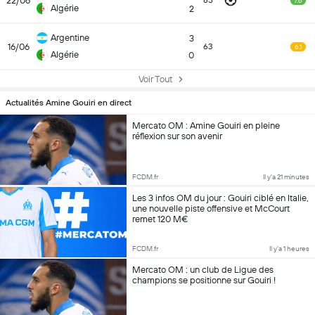
22/06
85
7.6
Algérie
2
Argentine
3
16/06
63
6.1
Algérie
0
Voir Tout
Actualités Amine Gouiri en direct
Mercato OM : Amine Gouiri en pleine
réflexion sur son avenir
FCDM.fr
Il y'a 21 minutes
Les 3 infos OM du jour : Gouiri ciblé en Italie,
une nouvelle piste offensive et McCourt
remet 120 M€
FCDM.fr
Il y'a 1 heures
Mercato OM : un club de Ligue des
champions se positionne sur Gouiri !