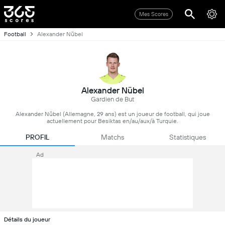
Mes Scores
Football
Alexander Nübel
Alexander Nübel
Gardien de But
Alexander Nübel (Allemagne, 29 ans) est un joueur de football, qui joue
actuellement pour Besiktas en/au/aux/à Turquie.
PROFIL
Matchs
Statistiques
Ad
Détails du joueur