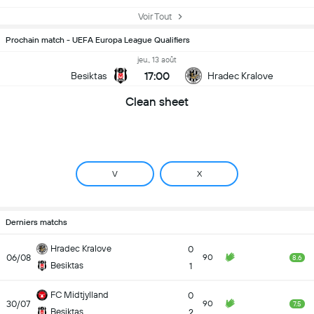
Voir Tout
Prochain match - UEFA Europa League Qualifiers
jeu., 13 août
17:00
Besiktas
Hradec Kralove
Clean sheet
V
X
Derniers matchs
Hradec Kralove
0
06/08
90
8.6
Besiktas
1
FC Midtjylland
0
30/07
90
7.5
Besiktas
2