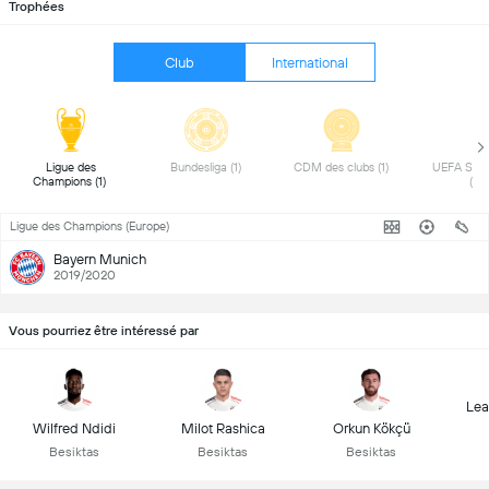
Trophées
Club
International
 Ligue des 
 Bundesliga (1) 
 CDM des clubs (1) 
 UEFA Supe
Champions (1) 
(1) 
Ligue des Champions (Europe)
Bayern Munich
2019/2020
Vous pourriez être intéressé par
Lea
Wilfred Ndidi
Milot Rashica
Orkun Kökçü
Besiktas
Besiktas
Besiktas