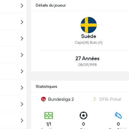
Détails du joueur
Suède
Caps(14) Buts (0)
27 Années
08/09/1998
Statistiques
Bundesliga 2
DFB-Pokal
1/1
0
0