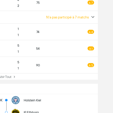
75
6.7
2
N'a pas participé à 7 matchs
1
74
6.4
1
5
54
6.1
1
5
90
6.5
1
ir Tout
0K
Holstein Kiel
IF Elfsborg