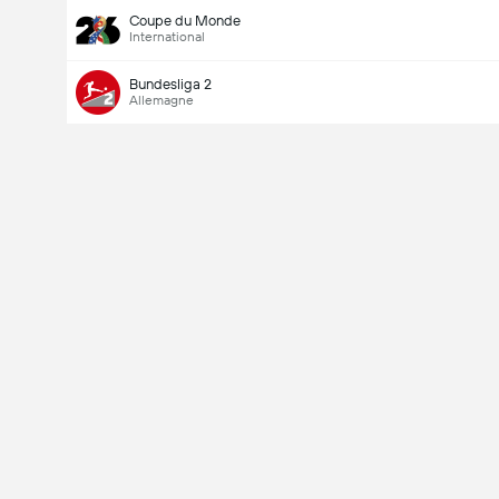
Coupe du Monde
International
Bundesliga 2
Allemagne
Last Goalscorer
V
X