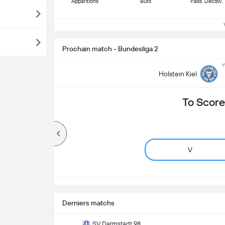
Apparitions
Buts
Pass. Décisiv.
Vo
Prochain match - Bundesliga 2
v
Holstein Kiel
To Score
V
Derniers matchs
SV Darmstadt 98