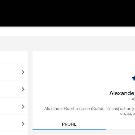
Alexande
A
Alexander Bernhardsson (Suède, 27 ans) est un jou
en/au/a
PROFIL