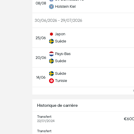
08/08
Holstein Kiel
30/06/2026 - 29/07/2026
Japon
25/06
Suède
Pays-Bas
20/06
Suède
Suède
14/06
Tunisie
Vo
Historique de carrière
Transfert
€60
22/01/2024
Transfert