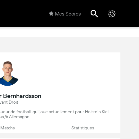
Mes Scores
r Bernhardsson
vant Droit
eur de football, qui joue actuellement pour Holstein Kiel
ux/à Allemagne.
Matchs
Statistiques