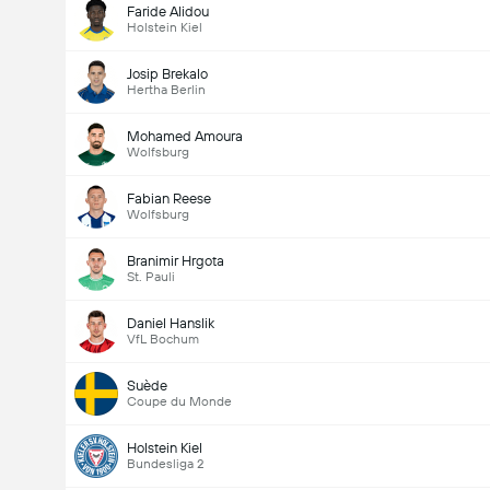
Faride Alidou
Holstein Kiel
Josip Brekalo
Hertha Berlin
Mohamed Amoura
Wolfsburg
Fabian Reese
Wolfsburg
Branimir Hrgota
St. Pauli
Daniel Hanslik
VfL Bochum
Suède
Coupe du Monde
Holstein Kiel
Bundesliga 2