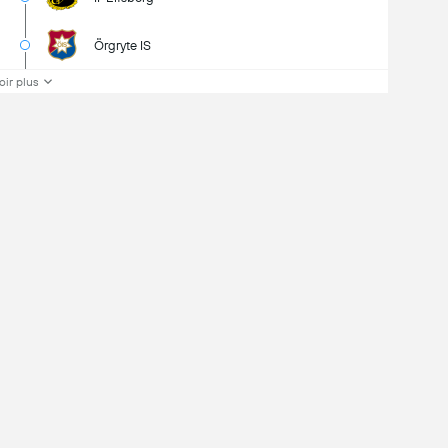
Örgryte IS
oir plus