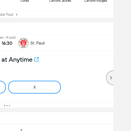
Côtes
Cartons Jaunes
Cartons Rouges
ir Tout
en., 14 août
16:30
St. Pauli
 at Anytime
X
2