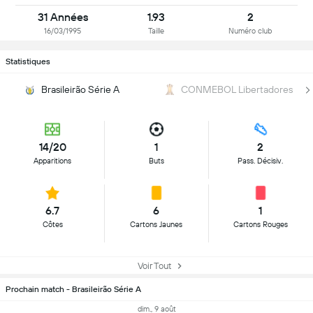
31 Années
1.93
2
16/03/1995
Taille
Numéro club
Statistiques
Brasileirão Série A
CONMEBOL Libertadores
14/20
1
2
Apparitions
Buts
Pass. Décisiv.
6.7
6
1
Côtes
Cartons Jaunes
Cartons Rouges
Voir Tout
Prochain match - Brasileirão Série A
dim., 9 août