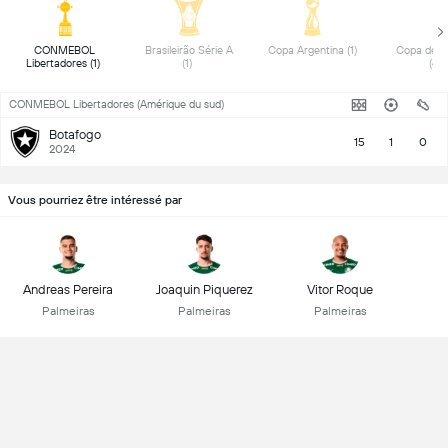
 CONMEBOL 
 Brasileirão Série A 
 Copa Argentina (1) 
 Copa de Pr
Libertadores (1) 
(1) 
(4) 
CONMEBOL Libertadores (Amérique du sud)
Botafogo
15
1
0
2024
Vous pourriez être intéressé par
Andreas Pereira
Joaquin Piquerez
Vitor Roque
Palmeiras
Palmeiras
Palmeiras