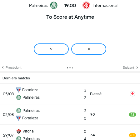
19:00
Palmeiras
Internacional
To Score at Anytime
V
X
Précédent
Suivant
Derniers matchs
Fortaleza
3
05/08
Blessé
Palmeiras
2
Palmeiras
3
02/08
90
7.3
Fortaleza
0
Vitoria
0
29/07
64
6.8
Palmeiras
4