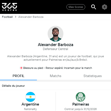
Mes Scores
Football
Alexander Barboza
Alexander Barboza
Defenseur Central
Alexander Barboza (Argentine, 31 ans) est un joueur de football, qui joue
actuellement pour Palmeiras en/au/aux/à Brésil.
Blessure au pied - Retour espéré: Incertain pour le match
PROFIL
Matchs
Statistiques
Détails du joueur
Argentine
Palmeiras
Nationality
Contrat jusqu'à 31/12/2028