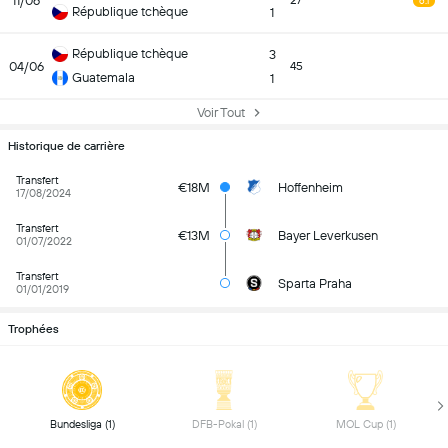
11/06
27
6.1
République tchèque
1
République tchèque
3
04/06
45
Guatemala
1
Voir Tout
Historique de carrière
Transfert
€18M
Hoffenheim
17/08/2024
Transfert
€13M
Bayer Leverkusen
01/07/2022
Transfert
Sparta Praha
01/01/2019
Trophées
 Bundesliga (1) 
 DFB-Pokal (1) 
 MOL Cup (1) 