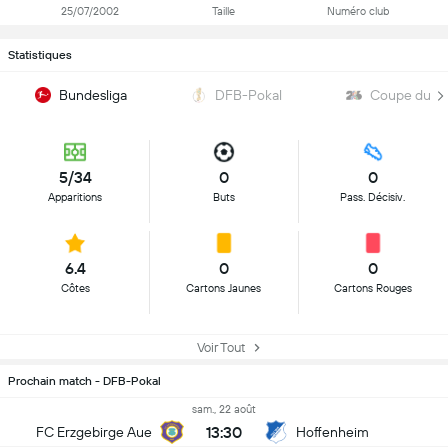
25/07/2002
Taille
Numéro club
Statistiques
Bundesliga
DFB-Pokal
Coupe du M
5/34
0
0
Apparitions
Buts
Pass. Décisiv.
6.4
0
0
Côtes
Cartons Jaunes
Cartons Rouges
Voir Tout
Prochain match - DFB-Pokal
sam., 22 août
13:30
FC Erzgebirge Aue
Hoffenheim