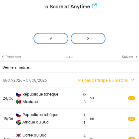
To Score at Anytime
V
X
Précédent
Suivant
Derniers matchs
18/07/2026 - 07/08/2026
N'a pas participé à 5 matchs
République tchèque
0
24/06
63
6.6
Mexique
3
République tchèque
1
18/06
66
6.3
Afrique du Sud
1
Corée du Sud
2