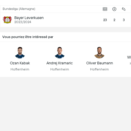
Bundesliga (Allemagne)
Bayer Leverkusen
23
2
3
2023/2024
Vous pourriez être intéressé par
Wo
Ozan Kabak
Andrej Kramaric
Oliver Baumann
Hoffenheim
Hoffenheim
Hoffenheim