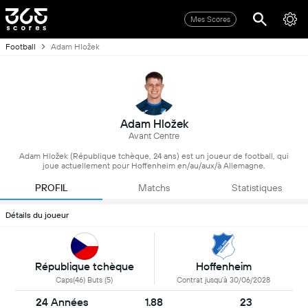
Mes Scores
Football
Adam Hložek
Adam Hložek
Avant Centre
Adam Hložek (République tchèque, 24 ans) est un joueur de football, qui
joue actuellement pour Hoffenheim en/au/aux/à Allemagne.
PROFIL
Matchs
Statistiques
Détails du joueur
République tchèque
Hoffenheim
Caps(46) Buts (5)
Contrat jusqu'à 30/06/2028
24 Années
1.88
23