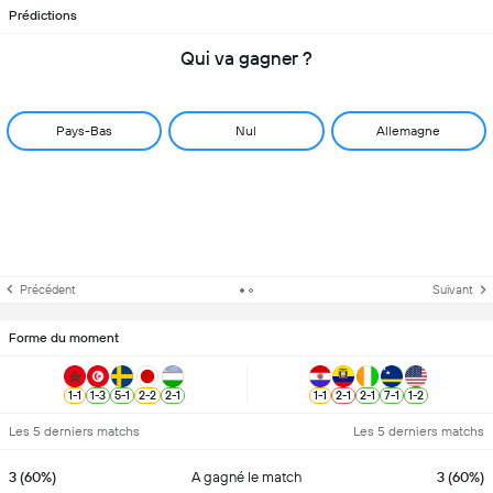
Prédictions
Qui va gagner ?
Pays-Bas
Nul
Allemagne
Précédent
Suivant
Forme du moment
1
-
1
1
-
3
5
-
1
2
-
2
2
-
1
1
-
1
2
-
1
2
-
1
7
-
1
1
-
2
Les 5 derniers matchs
Les 5 derniers matchs
3 (60%)
A gagné le match
3 (60%)