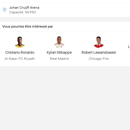
Johan Cruijff Arena
Capacité: 54,990
Vous pourriez être intéressé par
L
Cristiano Ronaldo
Kylian Mbappe
Robert Lewandowski
Al Nassr FC Riyadh
Real Madrid
Chicago Fire