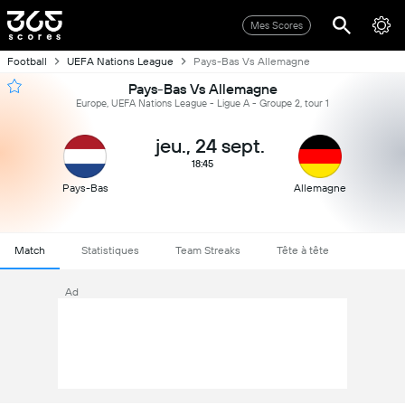
Mes Scores
Football
UEFA Nations League
Pays-Bas Vs Allemagne
Pays-Bas Vs Allemagne
Europe, UEFA Nations League - Ligue A - Groupe 2, tour 1
jeu., 24 sept.
18:45
Pays-Bas
Allemagne
Match
Statistiques
Team Streaks
Tête à tête
Ad