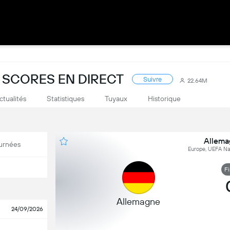
 SCORES EN DIRECT
Suivre
22.64M
ctualités
Statistiques
Tuyaux
Historique
Allema
urnées
Europe, UEFA Nat
F
Allemagne
24/09/2026