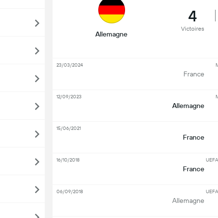
4
Victoires
Allemagne
23/03/2024
M
France
12/09/2023
M
Allemagne
15/06/2021
France
16/10/2018
UEFA
France
06/09/2018
UEFA
Allemagne