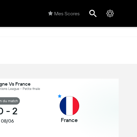
Mes Scores
gne Vs France
ions League - Petite finale
in du match
0
-
2
France
08/06