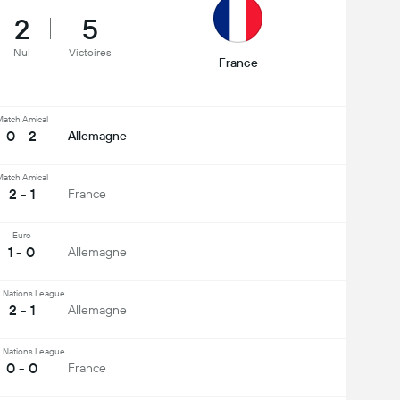
2
5
Nul
Victoires
France
atch Amical
0 - 2
Allemagne
atch Amical
2 - 1
France
Euro
1 - 0
Allemagne
 Nations League
2 - 1
Allemagne
 Nations League
0 - 0
France