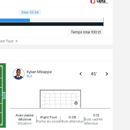
Réel 55:54
Temps total 100:21
ir Tout
Kylian Mbappe
45'
But
Avec passe
0.13
Right Foot
0.08
décisive
Buts cadrés
Partie du corps
Buts attendus
Situation
attendus