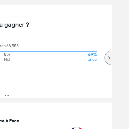
a gagner ?
tes 68,558
8%
69%
Nul
France
ce à Face