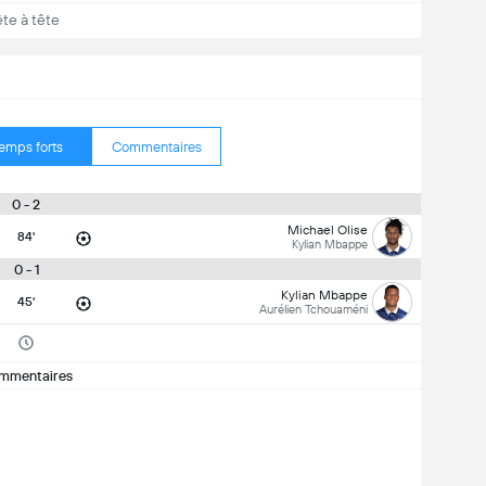
ête à tête
emps forts
Commentaires
0 - 2
Michael Olise
84'
Kylian Mbappe
0 - 1
Kylian Mbappe
45'
Aurélien Tchouaméni
mmentaires