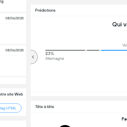
rg
Prédictions
08/06/2025
Qui v
Vo
08/06/2025
83%
23%
Plus de
Allemagne
otre site Web
Tête à tête
 tag HTML
Fa