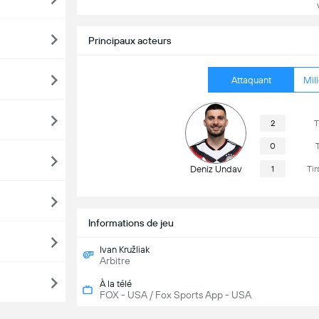
Vo
Principaux acteurs
Attaquant
Mili
2
T
0
T
Deniz Undav
1
Tir
Informations de jeu
Ivan Kružliak
Arbitre
À la télé
FOX - USA / Fox Sports App - USA