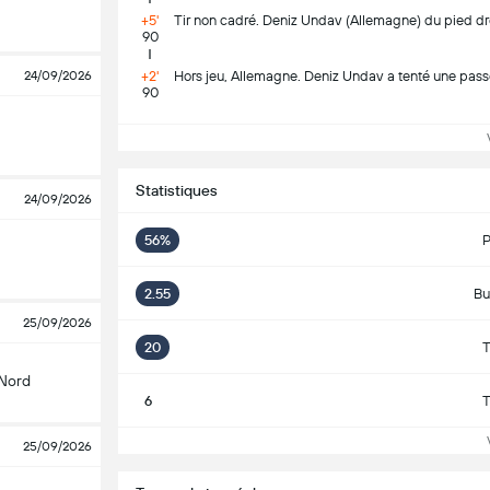
+5'
Tir non cadré. Deniz Undav (Allemagne) du pied dro
90
24/09/2026
+2'
Hors jeu, Allemagne. Deniz Undav a tenté une passe 
90
Vo
Statistiques
24/09/2026
56%
P
2.55
Bu
25/09/2026
20
T
 Nord
6
T
Vo
25/09/2026