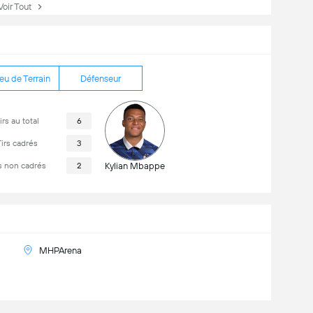
ir Tout
eu de Terrain
Défenseur
irs au total
6
irs cadrés
3
s non cadrés
2
Kylian Mbappe
MHPArena