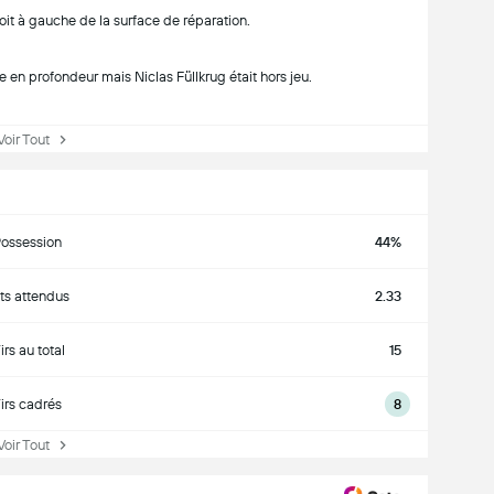
it à gauche de la surface de réparation.
en profondeur mais Niclas Füllkrug était hors jeu.
ir Tout
ossession
44%
ts attendus
2.33
irs au total
15
irs cadrés
8
ir Tout