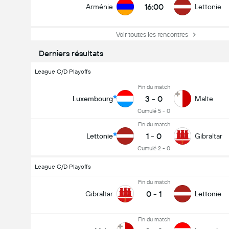
16:00
Arménie
Lettonie
Voir toutes les rencontres
Derniers résultats
League C/D Playoffs
Fin du match
3
-
0
Luxembourg
Malte
Cumulé 5 - 0
Fin du match
1
-
0
Lettonie
Gibraltar
Cumulé 2 - 0
League C/D Playoffs
Fin du match
0
-
1
Gibraltar
Lettonie
Fin du match