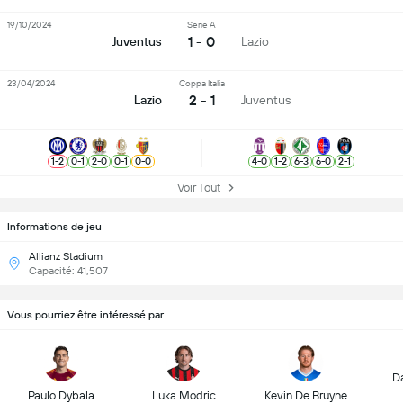
19/10/2024
Serie A
1 - 0
Juventus
Lazio
23/04/2024
Coppa Italia
2 - 1
Lazio
Juventus
1
-
2
0
-
1
2
-
0
0
-
1
0
-
0
4
-
0
1
-
2
6
-
3
6
-
0
2
-
1
Voir Tout
Informations de jeu
Allianz Stadium
Capacité: 41,507
Vous pourriez être intéressé par
D
Paulo Dybala
Luka Modric
Kevin De Bruyne