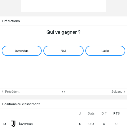
Prédictions
Qui va gagner ?
Juventus
Nul
Lazio
Précédent
Suivant
Positions au classement
J
Buts
Diff
PTS
Juventus
10
0
0:0
0
0