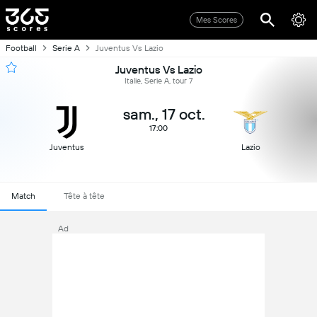
Mes Scores
Football
Serie A
Juventus Vs Lazio
Juventus Vs Lazio
Italie, Serie A, tour 7
sam., 17 oct.
17:00
Juventus
Lazio
Match
Tête à tête
Ad