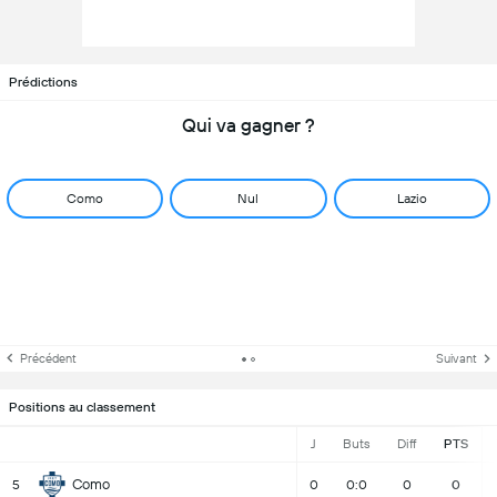
Prédictions
Qui va gagner ?
Como
Nul
Lazio
Précédent
Suivant
Positions au classement
J
Buts
Diff
PTS
Como
5
0
0:0
0
0