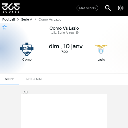
Mes Scores
Football
Serie A
Como Vs Lazio
Como Vs Lazio
Italie, Serie A, tour 19
dim., 10 janv.
17:00
Como
Lazio
Match
Tête à tête
Ad