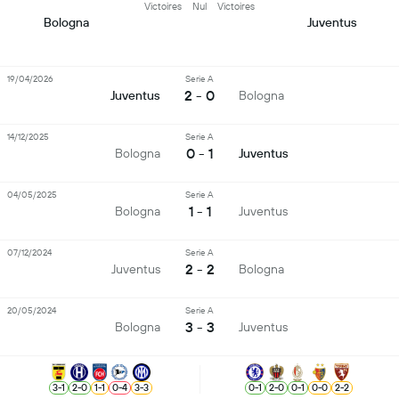
Victoires
Nul
Victoires
Bologna
Juventus
19/04/2026
Serie A
2 - 0
Juventus
Bologna
14/12/2025
Serie A
0 - 1
Bologna
Juventus
04/05/2025
Serie A
1 - 1
Bologna
Juventus
07/12/2024
Serie A
2 - 2
Juventus
Bologna
20/05/2024
Serie A
3 - 3
Bologna
Juventus
3
-
1
2
-
0
1
-
1
0
-
4
3
-
3
0
-
1
2
-
0
0
-
1
0
-
0
2
-
2