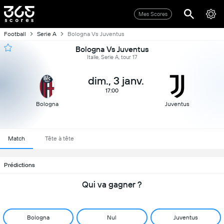
Mes Scores
Football
Serie A
Bologna Vs Juventus
Bologna Vs Juventus
Italie, Serie A, tour 17
dim., 3 janv.
17:00
Bologna
Juventus
Match
Tête à tête
Prédictions
Qui va gagner ?
Bologna
Nul
Juventus