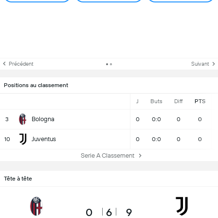
Précédent
Suivant
Positions au classement
J
Buts
Diff
PTS
Bologna
3
0
0:0
0
0
Juventus
10
0
0:0
0
0
Serie A Classement
Tête à tête
0
6
9