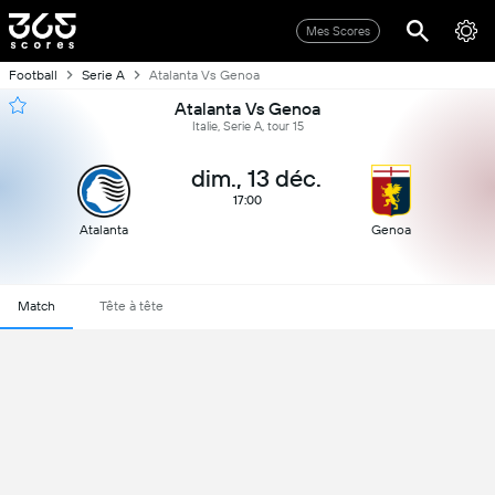
Mes Scores
Football
Serie A
Atalanta Vs Genoa
Atalanta Vs Genoa
Italie, Serie A, tour 15
dim., 13 déc.
17:00
Atalanta
Genoa
Match
Tête à tête