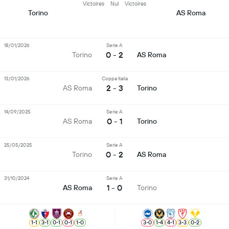
Victoires
Nul
Victoires
Torino
AS Roma
18/01/2026
Serie A
0 - 2
Torino
AS Roma
13/01/2026
Coppa Italia
2 - 3
AS Roma
Torino
14/09/2025
Serie A
0 - 1
AS Roma
Torino
25/05/2025
Serie A
0 - 2
Torino
AS Roma
31/10/2024
Serie A
1 - 0
AS Roma
Torino
1
-
1
3
-
1
0
-
1
0
-
1
1
-
0
3
-
0
1
-
4
4
-
1
3
-
3
0
-
2