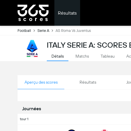
Résultats
Football
Serie A
AS Roma Vs Juventus
ITALY SERIE A: SCORES
Détails
Matchs
Tableau
Ac
Aperçu des scores
Résultats
Jo
Journées
tour 1