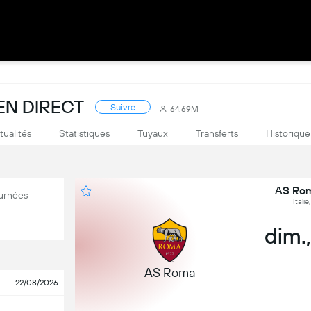
 EN DIRECT
Suivre
64.69M
tualités
Statistiques
Tuyaux
Transferts
Historique
AS Rom
urnées
Italie
dim.
AS Roma
22/08/2026