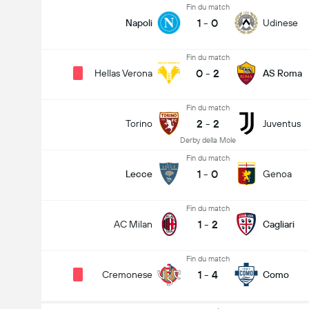
Fin du match
1
-
0
Napoli
Udinese
Fin du match
0
-
2
Hellas Verona
AS Roma
Fin du match
2
-
2
Torino
Juventus
Derby della Mole
Fin du match
1
-
0
Lecce
Genoa
Fin du match
1
-
2
AC Milan
Cagliari
Fin du match
1
-
4
Cremonese
Como