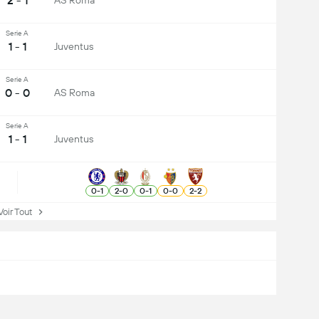
2 - 1
AS Roma
Serie A
1 - 1
Juventus
Serie A
0 - 0
AS Roma
Serie A
1 - 1
Juventus
0
-
1
2
-
0
0
-
1
0
-
0
2
-
2
ir Tout