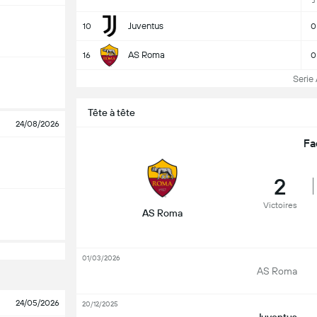
J
Juventus
10
0
AS Roma
16
0
Serie 
Tête à tête
24/08/2026
Fa
2
Victoires
AS Roma
01/03/2026
AS Roma
24/05/2026
20/12/2025