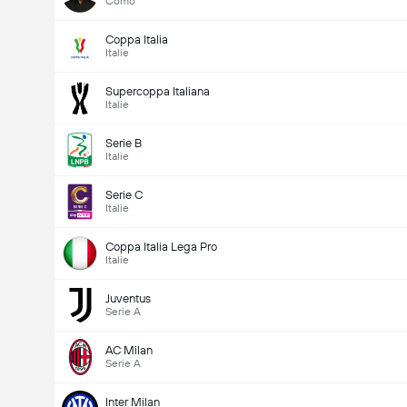
Como
Coppa Italia
Italie
Supercoppa Italiana
Italie
Serie B
Italie
Serie C
Italie
Coppa Italia Lega Pro
Italie
Juventus
Serie A
AC Milan
Serie A
Inter Milan