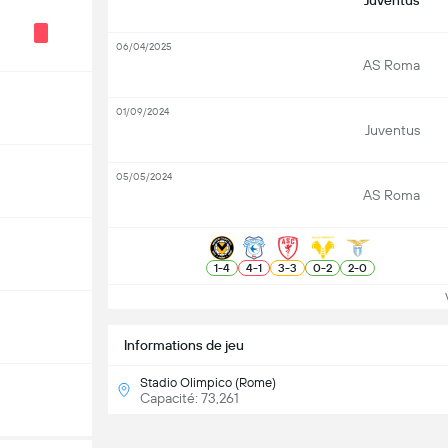
Juventus
06/04/2025
AS Roma
01/09/2024
Juventus
05/05/2024
AS Roma
1
-
4
4
-
1
3
-
3
0
-
2
2
-
0
Vo
Informations de jeu
Stadio Olimpico (Rome)
Capacité: 73,261