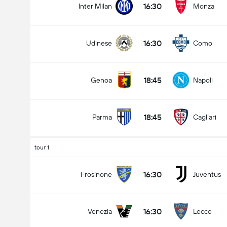
16:30
Inter Milan
Monza
16:30
Udinese
Como
Nombre total de but (2.5)
18:45
Genoa
Napoli
Moins de
Plus de
18:45
Parma
Cagliari
tour 1
16:30
Frosinone
Juventus
16:30
Venezia
Lecce