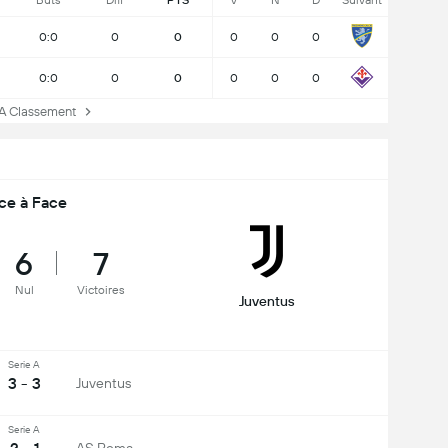
Buts
Diff
PTS
V
N
D
Suivant
0:0
0
0
0
0
0
0:0
0
0
0
0
0
A Classement
ce à Face
6
7
Nul
Victoires
Juventus
Serie A
3 - 3
Juventus
Serie A