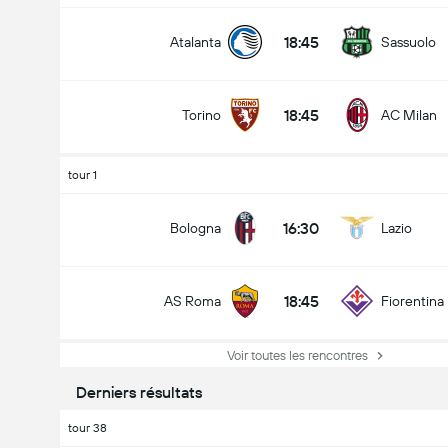
18:45
Atalanta
Sassuolo
18:45
Torino
AC Milan
tour 1
16:30
Bologna
Lazio
18:45
AS Roma
Fiorentina
Voir toutes les rencontres
Derniers résultats
tour 38