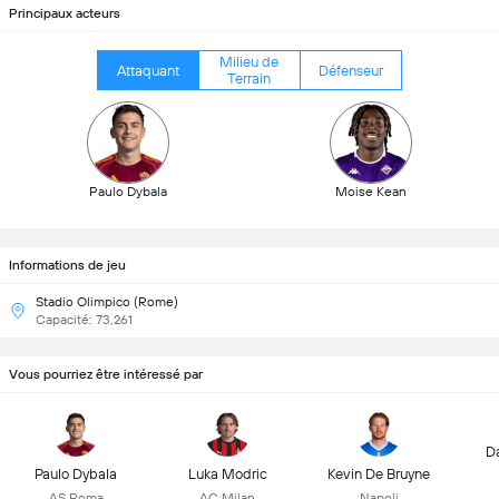
Principaux acteurs
Milieu de
Attaquant
Défenseur
Terrain
Paulo Dybala
Moise Kean
Informations de jeu
Stadio Olimpico (Rome)
Capacité: 73,261
Vous pourriez être intéressé par
D
Paulo Dybala
Luka Modric
Kevin De Bruyne
AS Roma
AC Milan
Napoli