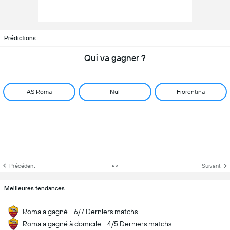
Prédictions
Qui va gagner ?
AS Roma
Nul
Fiorentina
Précédent
Suivant
Meilleures tendances
Roma a gagné - 6/7 Derniers matchs
Roma a gagné à domicile - 4/5 Derniers matchs