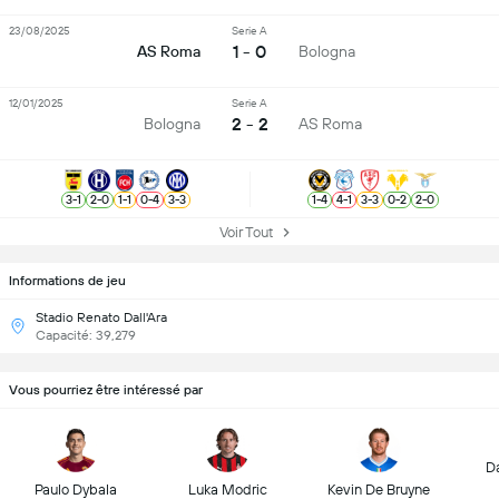
23/08/2025
Serie A
1 - 0
AS Roma
Bologna
12/01/2025
Serie A
2 - 2
Bologna
AS Roma
3
-
1
2
-
0
1
-
1
0
-
4
3
-
3
1
-
4
4
-
1
3
-
3
0
-
2
2
-
0
Voir Tout
Informations de jeu
Stadio Renato Dall'Ara
Capacité: 39,279
Vous pourriez être intéressé par
D
Paulo Dybala
Luka Modric
Kevin De Bruyne