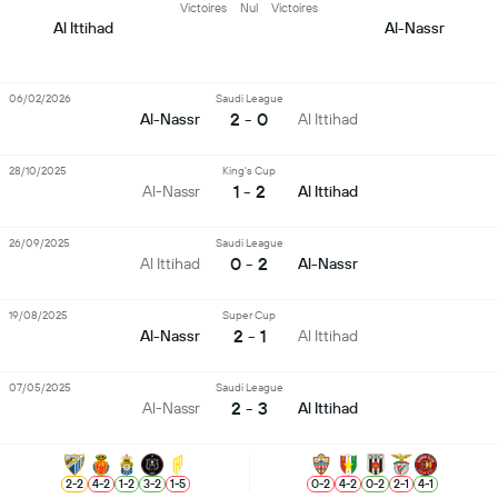
Victoires
Nul
Victoires
Al Ittihad
Al-Nassr
06/02/2026
Saudi League
2 - 0
Al-Nassr
Al Ittihad
28/10/2025
King's Cup
1 - 2
Al-Nassr
Al Ittihad
26/09/2025
Saudi League
0 - 2
Al Ittihad
Al-Nassr
19/08/2025
Super Cup
2 - 1
Al-Nassr
Al Ittihad
07/05/2025
Saudi League
2 - 3
Al-Nassr
Al Ittihad
2
-
2
4
-
2
1
-
2
3
-
2
1
-
5
0
-
2
4
-
2
0
-
2
2
-
1
4
-
1