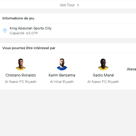
Voir Tout
Informations de jeu
King Abdullah Sports City
Capacité: 63,079
Vous pourriez être intéressé par
Alex
Cristiano Ronaldo
Karim Benzema
Sadio Mané
Al Nassr FC Riyadh
Al Hilal Riyadh
Al Nassr FC Riyadh