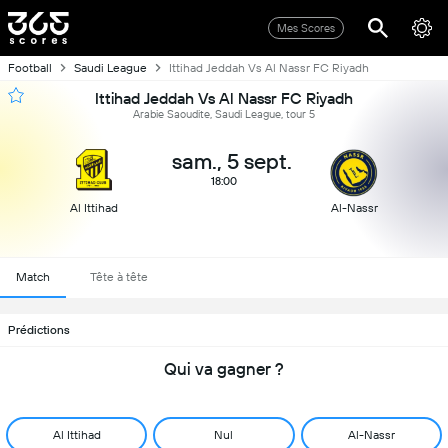
Mes Scores
Football
Saudi League
Ittihad Jeddah Vs Al Nassr FC Riyadh
Ittihad Jeddah Vs Al Nassr FC Riyadh
Arabie Saoudite, Saudi League, tour 5
sam., 5 sept.
18:00
Al Ittihad
Al-Nassr
Match
Tête à tête
Prédictions
Qui va gagner ?
Al Ittihad
Nul
Al-Nassr