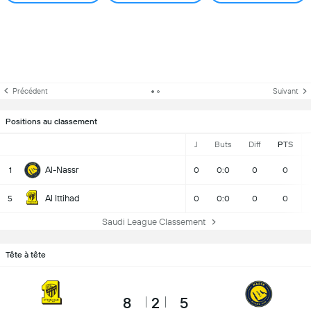
Précédent
Suivant
Positions au classement
J
Buts
Diff
PTS
Al-Nassr
1
0
0:0
0
0
Al Ittihad
5
0
0:0
0
0
Saudi League Classement
Tête à tête
8
2
5