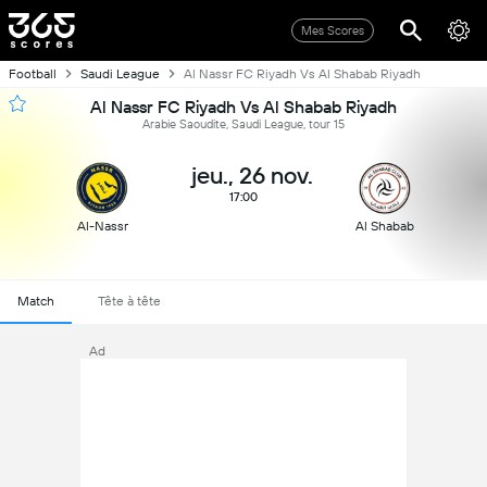
Mes Scores
Football
Saudi League
Al Nassr FC Riyadh Vs Al Shabab Riyadh
Al Nassr FC Riyadh Vs Al Shabab Riyadh
Arabie Saoudite, Saudi League, tour 15
jeu., 26 nov.
17:00
Al-Nassr
Al Shabab
Match
Tête à tête
Ad