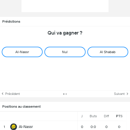
Prédictions
Qui va gagner ?
Al-Nassr
Nul
Al Shabab
Précédent
Suivant
Positions au classement
J
Buts
Diff
PTS
Al-Nassr
1
0
0:0
0
0