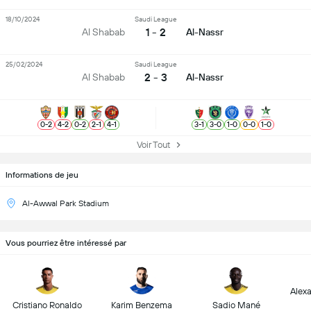
18/10/2024
Saudi League
1 - 2
Al Shabab
Al-Nassr
25/02/2024
Saudi League
2 - 3
Al Shabab
Al-Nassr
0
-
2
4
-
2
0
-
2
2
-
1
4
-
1
3
-
1
3
-
0
1
-
0
0
-
0
1
-
0
Voir Tout
Informations de jeu
Al-Awwal Park Stadium
Vous pourriez être intéressé par
Alex
Cristiano Ronaldo
Karim Benzema
Sadio Mané