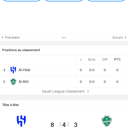
Précédent
Suivant
Positions au classement
J
Buts
Diff
PTS
Al-Hilal
2
0
0:0
0
0
Al Ahli
3
0
0:0
0
0
Saudi League Classement
Tête à tête
8
4
3