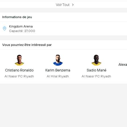
Voir Tout
Informations de jeu
Kingdom Arena
Capacité: 27,000
Vous pourriez être intéressé par
Alex
Cristiano Ronaldo
Karim Benzema
Sadio Mané
Al Nassr FC Riyadh
Al Hilal Riyadh
Al Nassr FC Riyadh