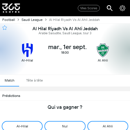
Mes Scores
Football
Saudi League
Al Hilal Riyadh Vs Al Ahli Jeddah
Al Hilal Riyadh Vs Al Ahli Jeddah
Arabie Saoudite, Saudi League, tour 3
mar., 1er sept.
18:00
Al-Hilal
Al Ahli
Match
Tête à tête
Prédictions
Qui va gagner ?
Al-Hilal
Nul
Al Ahli