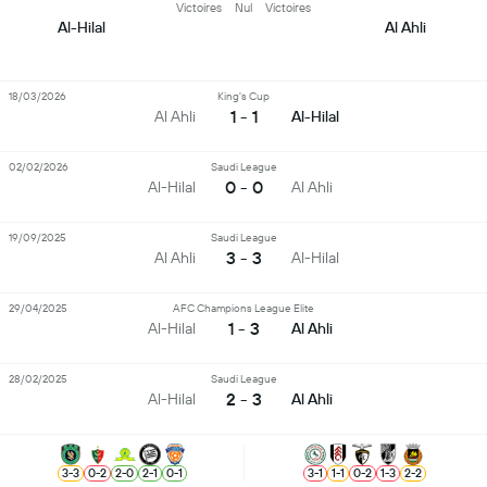
Victoires
Nul
Victoires
Al-Hilal
Al Ahli
18/03/2026
King's Cup
1 - 1
Al Ahli
Al-Hilal
02/02/2026
Saudi League
0 - 0
Al-Hilal
Al Ahli
19/09/2025
Saudi League
3 - 3
Al Ahli
Al-Hilal
29/04/2025
AFC Champions League Elite
1 - 3
Al-Hilal
Al Ahli
28/02/2025
Saudi League
2 - 3
Al-Hilal
Al Ahli
3
-
3
0
-
2
2
-
0
2
-
1
0
-
1
3
-
1
1
-
1
0
-
2
1
-
3
2
-
2