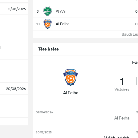
J
15/08/2026
Al Ahli
3
0
Al Feiha
10
0
Saudi Lea
d
Tête à tête
Fa
1
20/08/2026
Victoires
Al Feiha
08/04/2026
S
Al Feiha
30/12/2025
S