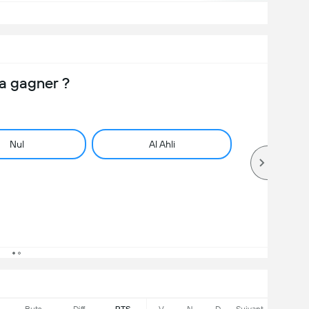
a gagner ?
Nul
Al Ahli