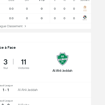
Buts
Diff
PTS
V
N
D
Suivant
0:0
0
0
0
0
0
0:0
0
0
0
0
0
gue Classement
ce à Face
3
11
Nul
Victoires
Al Ahli Jeddah
audi League
1 - 1
Al Ahli Jeddah
audi League