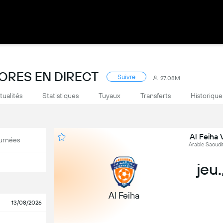
ORES EN DIRECT
Suivre
27.08M
tualités
Statistiques
Tuyaux
Transferts
Historique
Al Feiha 
urnées
Arabie Saoudit
jeu.
Al Feiha
13/08/2026