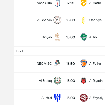
16:15
Abha Club
Al Hazm
18:00
Al Shabab
Qadisiya
Nombre total de but (2.5)
18:00
Diriyah
Al Ahli
Moins de
Plus de
tour 1
16:50
NEOM SC
Al Feiha
18:00
Al Ettifaq
Al Riyadh
18:00
Al-Hilal
Al Faysaly