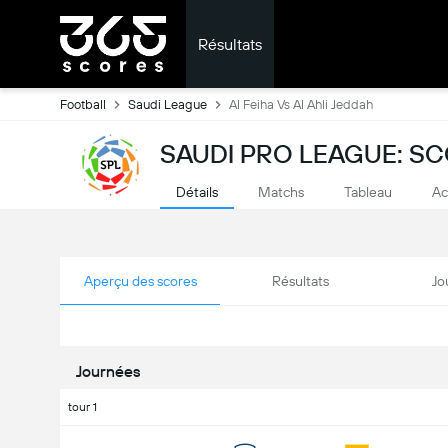
Résultats
Football
Saudi League
Al Feiha Vs Al Ahli Jeddah
SAUDI PRO LEAGUE: SC
Détails
Matchs
Tableau
Ac
Aperçu des scores
Résultats
Jo
Journées
tour 1