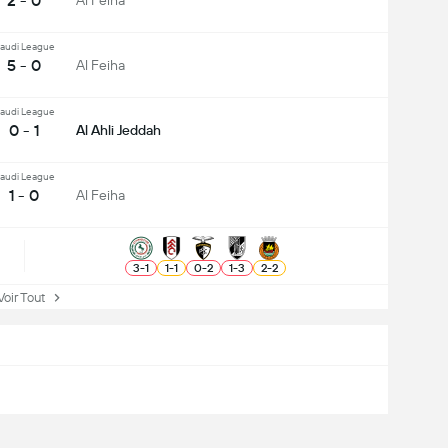
2 - 0
Al Feiha
audi League
5 - 0
Al Feiha
audi League
0 - 1
Al Ahli Jeddah
audi League
1 - 0
Al Feiha
3
-
1
1
-
1
0
-
2
1
-
3
2
-
2
ir Tout