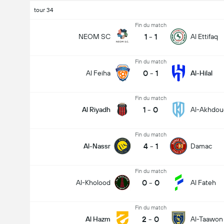
tour 34
Fin du match
1
-
1
NEOM SC
Al Ettifaq
Fin du match
0
-
1
Al Feiha
Al-Hilal
Fin du match
1
-
0
Al Riyadh
Al-Akhdou
Fin du match
4
-
1
Al-Nassr
Damac
Fin du match
0
-
0
Al-Kholood
Al Fateh
Fin du match
2
-
0
Al Hazm
Al-Taawon