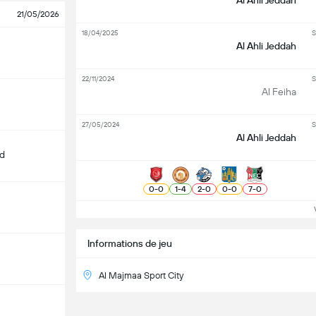
Al Ahli Jeddah
21/05/2026
18/04/2025
S
Al Ahli Jeddah
22/11/2024
S
Al Feiha
27/05/2024
S
Al Ahli Jeddah
d
0
-
0
1
-
4
2
-
0
0
-
0
7
-
0
Vo
Informations de jeu
Al Majmaa Sport City