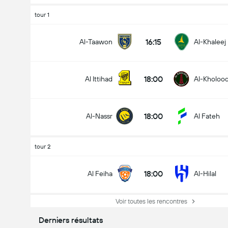
tour 1
16:15
Al-Taawon
Al-Khaleej
18:00
Al Ittihad
Al-Kholoo
18:00
Al-Nassr
Al Fateh
tour 2
18:00
Al Feiha
Al-Hilal
Voir toutes les rencontres
Derniers résultats