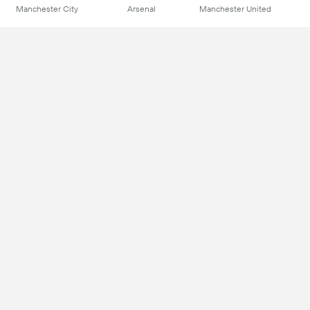
Manchester City
Arsenal
Manchester United