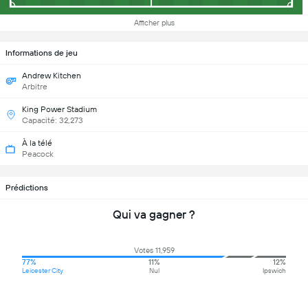
Afficher plus
Informations de jeu
Andrew Kitchen
Arbitre
King Power Stadium
Capacité: 32,273
À la télé
Peacock
Prédictions
Qui va gagner ?
Votes 11,959
77%
11%
12%
Leicester City
Nul
Ipswich