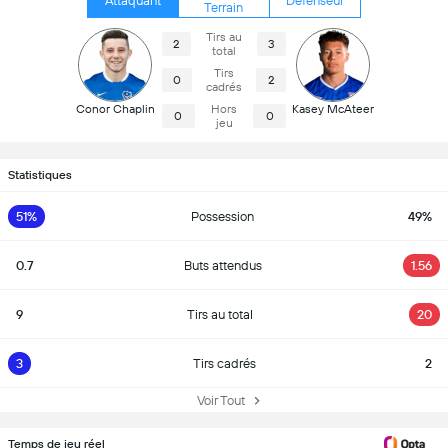
Attaquant
Défenseur
Terrain
Tirs au
2
3
total
Tirs
0
2
cadrés
Conor Chaplin
Hors
Kasey McAteer
0
0
jeu
Statistiques
51%
Possession
49%
0.7
Buts attendus
1.56
9
Tirs au total
20
3
Tirs cadrés
2
Voir Tout
Temps de jeu réel