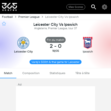
Mes Scores
Football
Premier League
Leicester City Vs Ipswich
Leicester City Vs Ipswich
Angleterre, Premier League, tour 37
Fin du match
2
-
0
18/05
Leicester City
Ipswich
Vardy's 500th & final game for Leicester
Match
Composition
Statistiques
Tête à tête
Ad