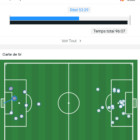
Réel 53:29
Temps total 96:07
Voir Tout
Carte de tir