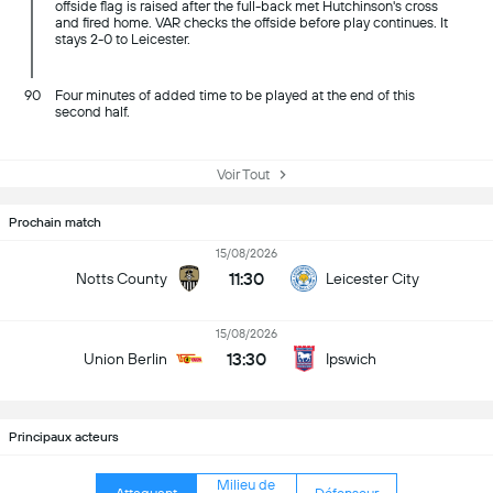
offside flag is raised after the full-back met Hutchinson's cross
and fired home. VAR checks the offside before play continues. It
stays 2-0 to Leicester.
90
Four minutes of added time to be played at the end of this
second half.
Voir Tout
Prochain match
15/08/2026
11:30
Notts County
Leicester City
15/08/2026
13:30
Union Berlin
Ipswich
Principaux acteurs
Milieu de