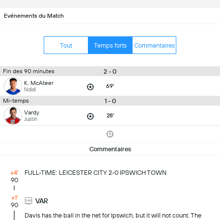
Evénements du Match
Tout
Temps forts
Commentaires
2 - 0
Fin des 90 minutes
K. McAteer
69'
Ndidi
1 - 0
Mi-temps
Vardy
28'
Justin
Commentaires
+4'
FULL-TIME: LEICESTER CITY 2-0 IPSWICH TOWN
90
+1'
VAR
90
Davis has the ball in the net for Ipswich, but it will not count. The