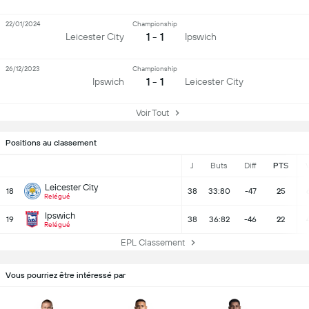
22/01/2024
Championship
1 - 1
Leicester City
Ipswich
26/12/2023
Championship
1 - 1
Ipswich
Leicester City
Voir Tout
Positions au classement
J
Buts
Diff
PTS
Leicester City
18
38
33:80
-47
25
Relégué
Ipswich
19
38
36:82
-46
22
Relégué
EPL Classement
Vous pourriez être intéressé par