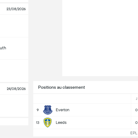
23/08/2026
uth
Positions au classement
24/08/2026
J
Everton
9
0
Leeds
13
0
EPL C