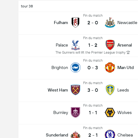
tour 38
Fin du match
2
-
0
Fulham
Newcastle
Fin du match
1
-
2
Palace
Arsenal
The Gunners will lift the Premier League trophy 🏆
Fin du match
0
-
3
Brighton
Man Utd
Fin du match
3
-
0
West Ham
Leeds
Fin du match
1
-
1
Burnley
Wolves
Fin du match
2
-
1
Sunderland
Chelsea