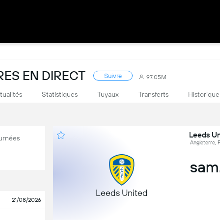
RES EN DIRECT
Suivre
97.05M
tualités
Statistiques
Tuyaux
Transferts
Historique
Leeds Un
urnées
Angleterre, 
sam.
Leeds United
21/08/2026