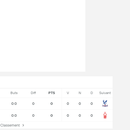
Buts
Diff
PTS
V
N
D
Suivant
0:0
0
0
0
0
0
0:0
0
0
0
0
0
lassement