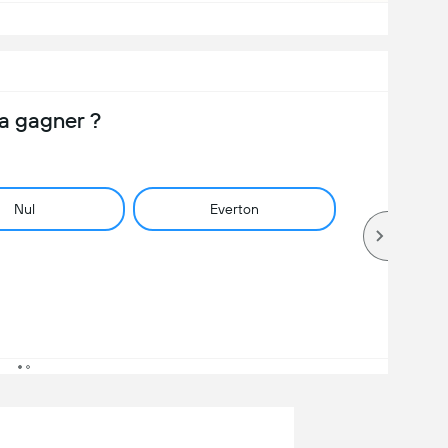
a gagner ?
Nul
Everton