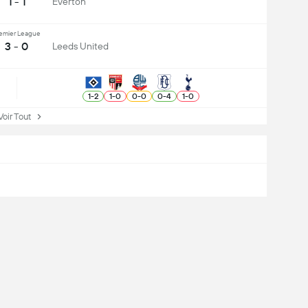
1 - 1
Everton
emier League
3 - 0
Leeds United
1
-
2
1
-
0
0
-
0
0
-
4
1
-
0
ir Tout