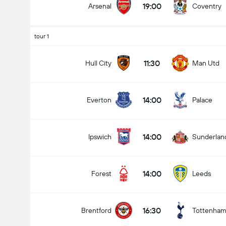
19:00
Arsenal
Coventry
tour 1
Nombre total de but (2.5)
11:30
Hull City
Man Utd
14:00
Everton
Palace
Moins de
Plus de
14:00
Ipswich
Sunderlan
14:00
Forest
Leeds
16:30
Brentford
Tottenha