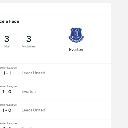
ce à Face
3
3
Nul
Victoires
Everton
emier League
1 - 1
Leeds United
emier League
1 - 0
Everton
emier League
1 - 0
Leeds United
emier League