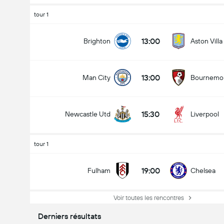
tour 1
13:00
Brighton
Aston Villa
13:00
Man City
Bournemo
15:30
Newcastle Utd
Liverpool
tour 1
19:00
Fulham
Chelsea
Voir toutes les rencontres
Derniers résultats