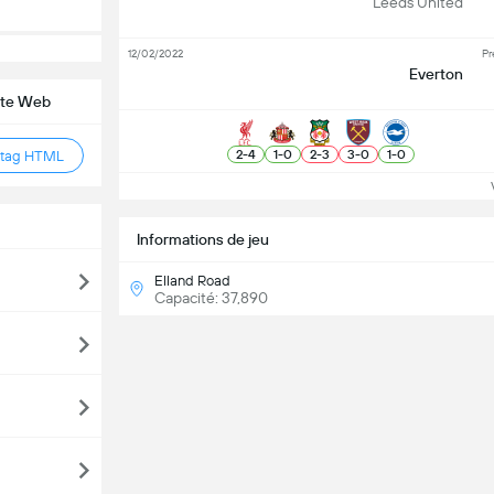
Leeds United
12/02/2022
Pr
Everton
site Web
2
-
4
1
-
0
2
-
3
3
-
0
1
-
0
 tag HTML
Vo
Informations de jeu
Elland Road
Capacité: 37,890