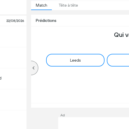
Match
Tête à tête
Prédictions
22/08/2026
Qui v
Leeds
d
Ad
m