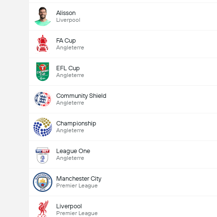
Alisson
Liverpool
FA Cup
Angleterre
EFL Cup
Angleterre
Community Shield
Angleterre
Championship
Angleterre
League One
Angleterre
Manchester City
Premier League
Liverpool
Premier League