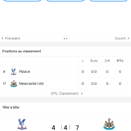
Précédent
Suivant
Positions au classement
J
Buts
Diff
PTS
Palace
8
0
0:0
0
0
Newcastle Utd
17
0
0:0
0
0
EPL Classement
Tête à tête
4
4
7