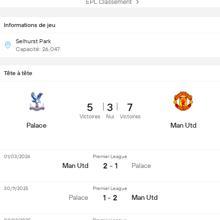
EPL Classement
Informations de jeu
Selhurst Park
Capacité: 26,047
Tête à tête
5
3
7
Victoires
Nul
Victoires
Palace
Man Utd
01/03/2026
Premier League
2 - 1
Man Utd
Palace
30/11/2025
Premier League
1 - 2
Palace
Man Utd