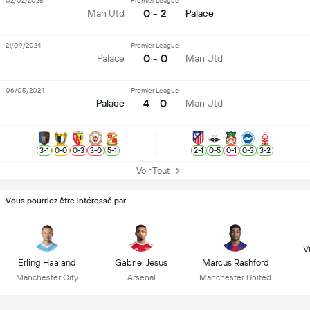
02/02/2025
Premier League
0 - 2
Man Utd
Palace
21/09/2024
Premier League
0 - 0
Palace
Man Utd
06/05/2024
Premier League
4 - 0
Palace
Man Utd
3
-
1
0
-
0
0
-
3
3
-
0
5
-
1
2
-
1
0
-
5
0
-
1
0
-
3
3
-
2
Voir Tout
Vous pourriez être intéressé par
Vi
Erling Haaland
Gabriel Jesus
Marcus Rashford
Manchester City
Arsenal
Manchester United