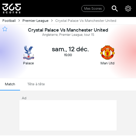
Mes Scores
Football
Premier League
Crystal Palace Vs Manchester United
Crystal Palace Vs Manchester United
Angleterre, Premier League, tour 15
sam., 12 déc.
15:00
Palace
Man Utd
Match
Tête à tête
Ad