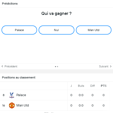
Prédictions
Qui va gagner ?
Palace
Nul
Man Utd
Précédent
Suivant
Positions au classement
J
Buts
Diff
PTS
Palace
8
0
0:0
0
0
Man Utd
16
0
0:0
0
0