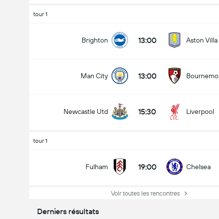
tour 1
13:00
Brighton
Aston Villa
13:00
Man City
Bournemo
15:30
Newcastle Utd
Liverpool
tour 1
19:00
Fulham
Chelsea
Voir toutes les rencontres
Derniers résultats