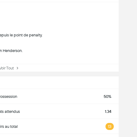
puis le point de penalty.
an Henderson.
ir Tout
ossession
50%
ts attendus
1.34
irs au total
13