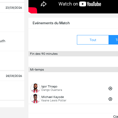
23/08/2026
Evénements du Match
Tout
T
uth
Fin des 90 minutes
Mi-temps
24/08/2026
Igor Thiago
Dango Ouattara
Michael Kayode
Keane Lewis Potter
Co