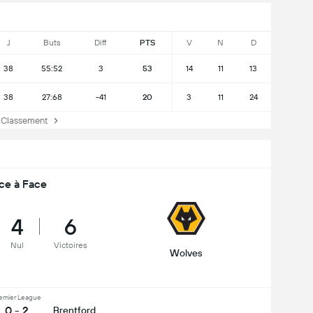
J
Buts
Diff
PTS
V
N
D
38
55:52
3
53
14
11
13
38
27:68
-41
20
3
11
24
lassement
ce à Face
4
6
Nul
Victoires
Wolves
emier League
0 - 2
Brentford