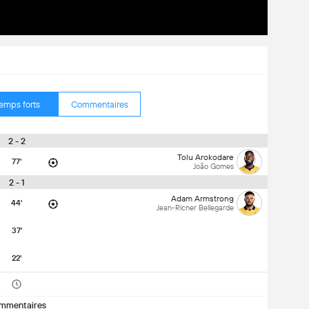
emps forts
Commentaires
2 - 2
Tolu Arokodare
77'
João Gomes
2 - 1
Adam Armstrong
44'
Jean-Ricner Bellegarde
37'
22'
mmentaires