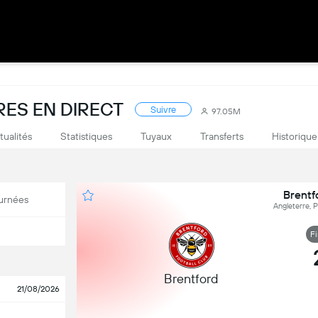
RES EN DIRECT
Suivre
97.05M
tualités
Statistiques
Tuyaux
Transferts
Historique
Brentf
urnées
Angleterre, 
F
Brentford
21/08/2026