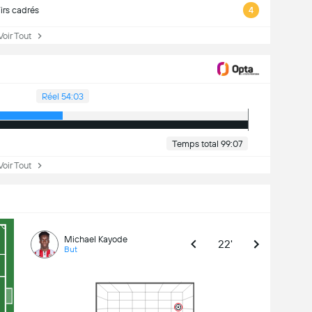
irs cadrés
4
ir Tout
Réel 54:03
Temps total 99:07
ir Tout
Michael Kayode
22'
But