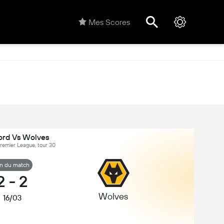
Mes Scores
ord Vs Wolves
Premier League, tour 30
in du match
2
-
2
Wolves
16/03