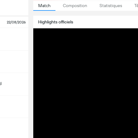
Match
Composition
Statistiques
T
Highlights officiels
22/08/2026
d
m