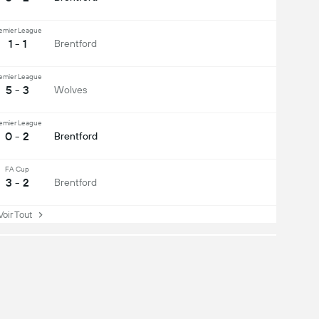
emier League
1 - 1
Brentford
emier League
5 - 3
Wolves
emier League
0 - 2
Brentford
FA Cup
3 - 2
Brentford
ir Tout
eu de Terrain
Défenseur