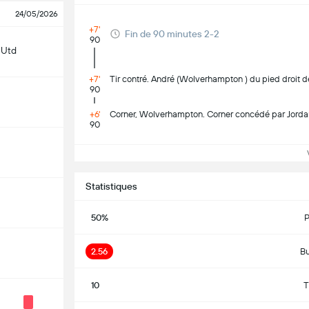
24/05/2026
+7'
Fin de 90 minutes 2-2
90
 Utd
+7'
Tir contré. André (Wolverhampton ) du pied droit de
90
+6'
Corner, Wolverhampton. Corner concédé par Jord
90
Vo
Statistiques
50%
P
2.56
Bu
10
T