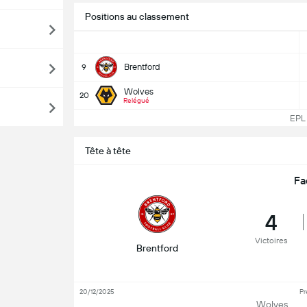
Positions au classement
Brentford
9
Wolves
20
Relégué
EPL C
Tête à tête
Fa
4
Victoires
Brentford
20/12/2025
Pr
Wolves