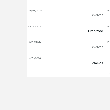
25/05/2025
Pr
Wolves
05/10/2024
Pr
Brentford
10/02/2024
Pr
Wolves
16/01/2024
Wolves
Vo
Principaux acteurs
Attaquant
Mili