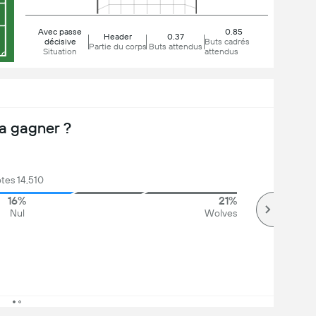
Avec passe
0.85
Header
0.37
décisive
Buts cadrés
Partie du corps
Buts attendus
Situation
attendus
a gagner ?
tes 14,510
16%
21%
Nul
Wolves