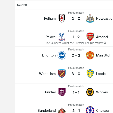
tour 38
Fin du match
2
-
0
Fulham
Newcastle
Fin du match
1
-
2
Palace
Arsenal
The Gunners will lift the Premier League trophy 🏆
Fin du match
0
-
3
Brighton
Man Utd
Fin du match
3
-
0
West Ham
Leeds
Fin du match
1
-
1
Burnley
Wolves
Fin du match
2
-
1
Sunderland
Chelsea