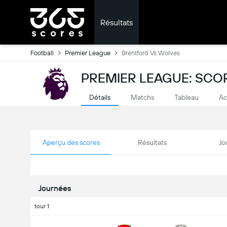
Résultats
Football
Premier League
Brentford Vs Wolves
PREMIER LEAGUE: SCO
Détails
Matchs
Tableau
Ac
Aperçu des scores
Résultats
Jo
Journées
tour 1