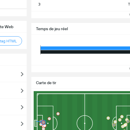
3
T
Vo
site Web
Temps de jeu réel
 tag HTML
Vo
Carte de tir