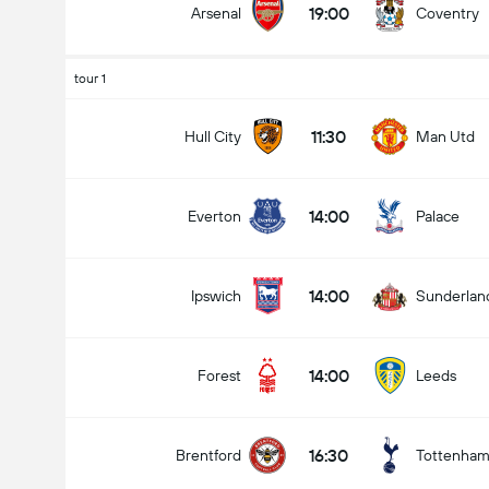
19:00
Arsenal
Coventry
tour 1
11:30
Hull City
Man Utd
14:00
Everton
Palace
14:00
Ipswich
Sunderlan
14:00
Forest
Leeds
16:30
Brentford
Tottenha