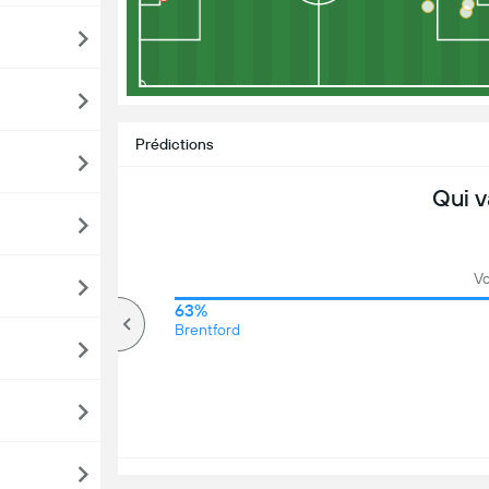
Prédictions
Qui v
Vo
68%
63%
Plus de
Brentford