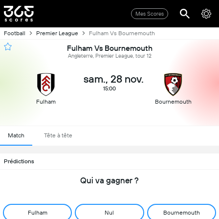
Mes Scores
Football
Premier League
Fulham Vs Bournemouth
Fulham Vs Bournemouth
Angleterre, Premier League, tour 12
sam., 28 nov.
15:00
Fulham
Bournemouth
Match
Tête à tête
Prédictions
Qui va gagner ?
Fulham
Nul
Bournemouth