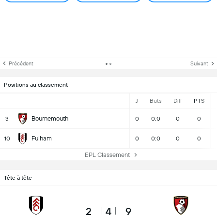
Précédent
Suivant
Positions au classement
J
Buts
Diff
PTS
Bournemouth
3
0
0:0
0
0
Fulham
10
0
0:0
0
0
EPL Classement
Tête à tête
2
4
9