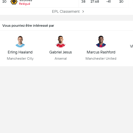
20
38
27:68
-41
20
Relégué
EPL Classement
Vous pourriez être intéressé par
Vi
Erling Haaland
Gabriel Jesus
Marcus Rashford
Manchester City
Arsenal
Manchester United