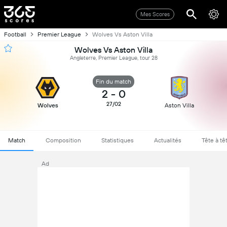
Mes Scores
Football
Premier League
Wolves Vs Aston Villa
Wolves Vs Aston Villa
Angleterre, Premier League, tour 28
Fin du match
2
-
0
27/02
Wolves
Aston Villa
Match
Composition
Statistiques
Actualités
Tête à tê
Ad