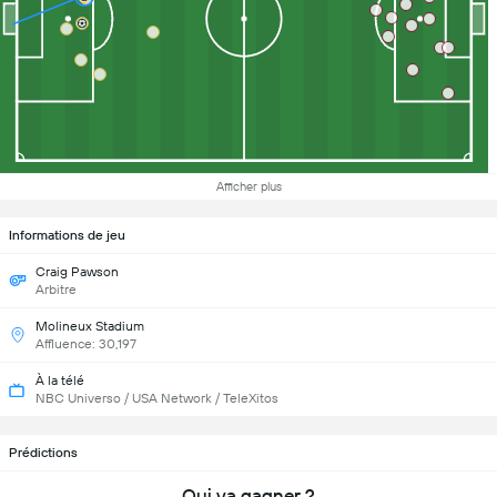
Afficher plus
Informations de jeu
Craig Pawson
Arbitre
Molineux Stadium
Affluence: 30,197
À la télé
NBC Universo / USA Network / TeleXitos
Prédictions
Qui va gagner ?