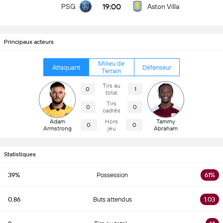
19:00
PSG
Aston Villa
Principaux acteurs
Milieu de
Attaquant
Défenseur
Terrain
Tirs au
0
1
total
Tirs
0
0
cadrés
Adam
Hors
Tammy
0
0
Armstrong
jeu
Abraham
Statistiques
39%
Possession
61%
0.86
Buts attendus
1.03