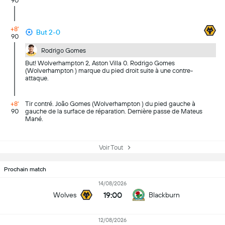
90
+8'
But 2-0
90
Rodrigo Gomes
But! Wolverhampton 2, Aston Villa 0. Rodrigo Gomes
(Wolverhampton ) marque du pied droit suite à une contre-
attaque.
+8'
Tir contré. João Gomes (Wolverhampton ) du pied gauche à
90
gauche de la surface de réparation. Dernière passe de Mateus
Mané.
Voir Tout
Prochain match
14/08/2026
19:00
Wolves
Blackburn
12/08/2026