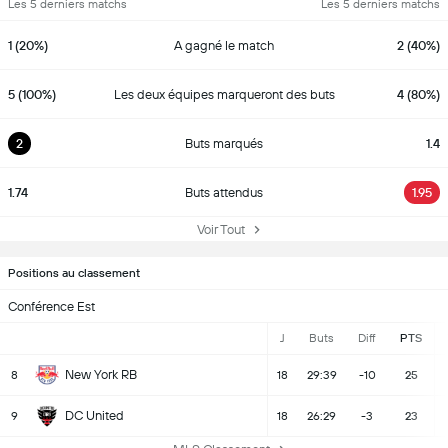
Les 5 derniers matchs
Les 5 derniers matchs
1 (20%)
A gagné le match
2 (40%)
5 (100%)
Les deux équipes marqueront des buts
4 (80%)
2
Buts marqués
1.4
1.74
Buts attendus
1.95
Voir Tout
Positions au classement
Conférence Est
J
Buts
Diff
PTS
New York RB
8
18
29:39
-10
25
DC United
9
18
26:29
-3
23