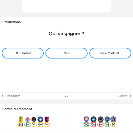
Prédictions
Qui va gagner ?
DC United
Nul
New York RB
Précédent
Suivant
Forme du moment
2
-
2
2
-
1
1
-
1
4
-
4
1
-
1
3
-
2
0
-
2
3
-
1
1
-
2
1
-
1