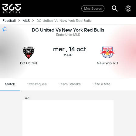
Mes Scores
Football
MLS
DC United Vs New York Red Bulls
DC United Vs New York Red Bulls
Etats-Unis, MLS
mer., 14 oct.
23:30
DC United
New York RB
Match
Statistiques
Team Streaks
Tête à tête
Ad