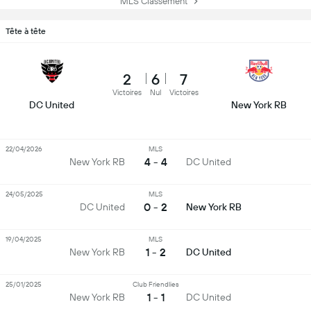
MLS Classement
Tête à tête
2
6
7
Victoires
Nul
Victoires
DC United
New York RB
22/04/2026
MLS
4 - 4
New York RB
DC United
24/05/2025
MLS
0 - 2
DC United
New York RB
19/04/2025
MLS
1 - 2
New York RB
DC United
25/01/2025
Club Friendlies
1 - 1
New York RB
DC United