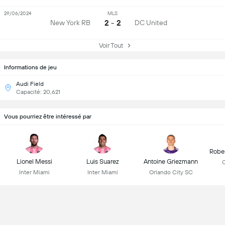
29/06/2024
MLS
2 - 2
New York RB
DC United
Voir Tout
Informations de jeu
Audi Field
Capacité: 20,621
Vous pourriez être intéressé par
Robe
Lionel Messi
Luis Suarez
Antoine Griezmann
C
Inter Miami
Inter Miami
Orlando City SC