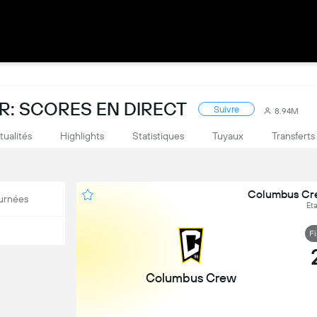
: SCORES EN DIRECT
Suivre
8.94M
tualités
Highlights
Statistiques
Tuyaux
Transferts
Columbus Cre
urnées
Et
F
Columbus Crew