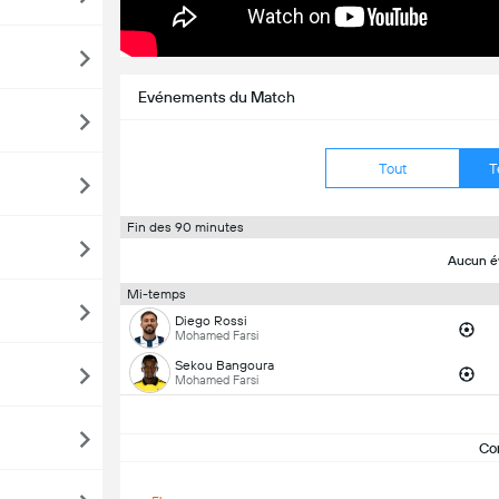
Evénements du Match
Tout
T
Fin des 90 minutes
Aucun é
Mi-temps
Diego Rossi
Mohamed Farsi
Sekou Bangoura
Mohamed Farsi
Co