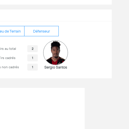
eu de Terrain
Défenseur
irs au total
2
irs cadrés
1
s non cadrés
1
Sergio Santos