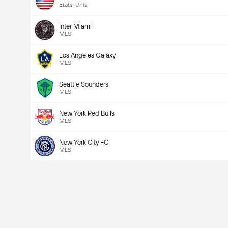
Etats-Unis
Inter Miami
MLS
Los Angeles Galaxy
MLS
Seattle Sounders
MLS
New York Red Bulls
MLS
New York City FC
MLS