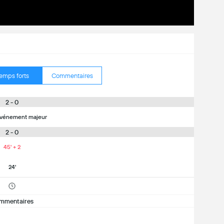
emps forts
Commentaires
2 - 0
vénement majeur
2 - 0
45' + 2
24'
mmentaires