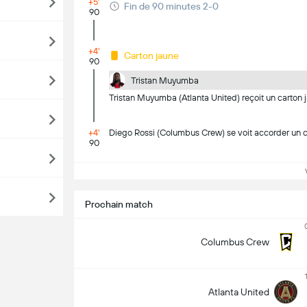
+5'
Fin de 90 minutes 2-0
90
+4'
Carton jaune
90
Tristan Muyumba
Tristan Muyumba (Atlanta United) reçoit un carton 
+4'
Diego Rossi (Columbus Crew) se voit accorder un co
90
Vo
Prochain match
Columbus Crew
Atlanta United