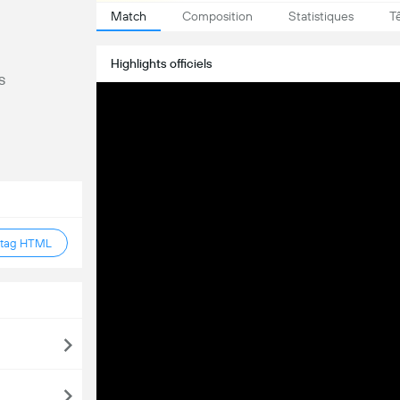
Match
Composition
Statistiques
T
Highlights officiels
s
 tag HTML