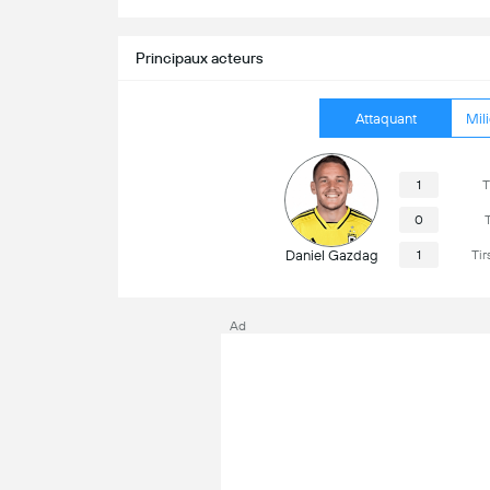
Principaux acteurs
Attaquant
Mili
1
T
0
T
Daniel Gazdag
1
Tir
Ad