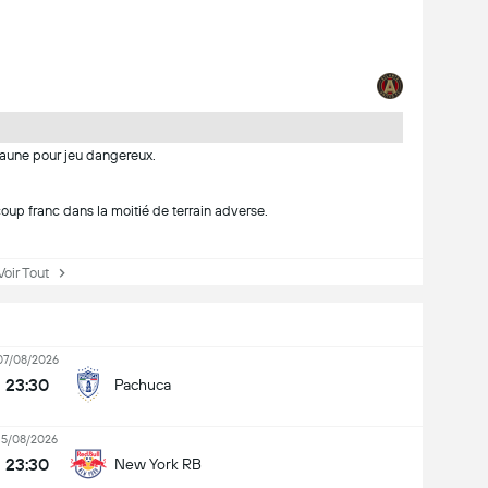
jaune pour jeu dangereux.
up franc dans la moitié de terrain adverse.
ir Tout
07/08/2026
23:30
Pachuca
15/08/2026
23:30
New York RB