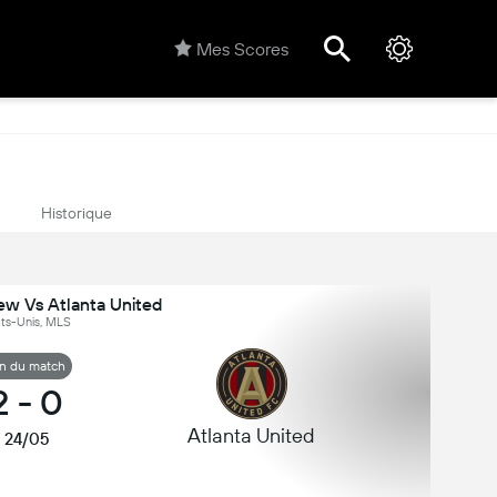
Mes Scores
Historique
w Vs Atlanta United
ats-Unis, MLS
in du match
2
-
0
Atlanta United
24/05