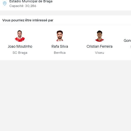
Estádio Municipal de Braga
Capacité: 30,286
Vous pourriez être intéressé par
Gonç
Joao Moutinho
Rafa Silva
Cristian Ferreira
SC Braga
Benfica
Viseu