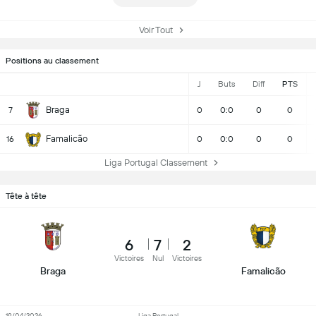
Voir Tout
Positions au classement
J
Buts
Diff
PTS
Braga
7
0
0:0
0
0
Famalicão
16
0
0:0
0
0
Liga Portugal Classement
Tête à tête
6
7
2
Victoires
Nul
Victoires
Braga
Famalicão
19/04/2026
Liga Portugal