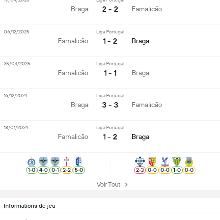
2 - 2
Braga
Famalicão
06/12/2025
Liga Portugal
1 - 2
Famalicão
Braga
25/04/2025
Liga Portugal
1 - 1
Famalicão
Braga
16/12/2024
Liga Portugal
3 - 3
Braga
Famalicão
18/01/2024
Liga Portugal
1 - 2
Famalicão
Braga
1
-
0
4
-
0
0
-
1
2
-
2
5
-
0
2
-
3
0
-
0
0
-
0
1
-
0
0
-
0
Voir Tout
Informations de jeu