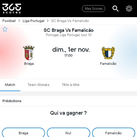
Mes Scores
Football
Liga Portugal
SC Braga Vs Famalicão
SC Braga Vs Famalicão
Portugal, Liga Portugal, tour 10
dim., 1er nov.
17:00
Braga
Famalicão
Match
Team Streaks
Tête à tête
Prédictions
Qui va gagner ?
Braga
Nul
Famalicão