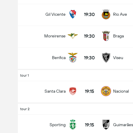
19:30
Gil Vicente
Rio Ave
19:30
Moreirense
Braga
19:30
Benfica
Viseu
tour 1
19:15
Santa Clara
Nacional
tour 2
19:15
Sporting
Guimarães