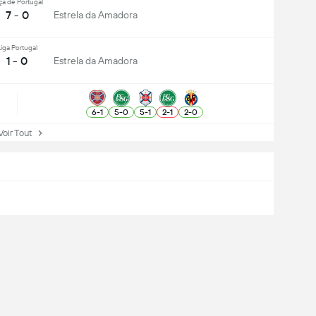
ça de Portugal
7 - 0
Estrela da Amadora
iga Portugal
1 - 0
Estrela da Amadora
6
-
1
5
-
0
5
-
1
2
-
1
2
-
0
ir Tout