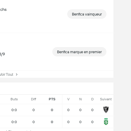
tchs
Benfica vainqueur
Benfica marque en premier
8/9
ir Tout
Buts
Diff
PTS
V
N
D
Suivant
0:0
0
0
0
0
0
0:0
0
0
0
0
0