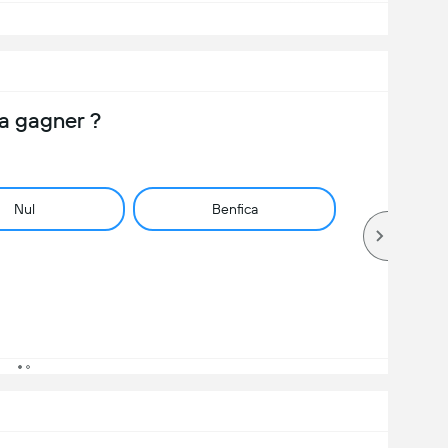
a gagner ?
Nul
Benfica