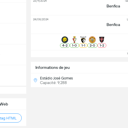
23/11/2024
Ta
Benfica
24/08/2024
L
Benfica
4
-
2
1
-
0
1
-
1
2
-
0
1
-
2
Vo
e
Informations de jeu
Estádio José Gomes
Capacité: 9,288
e Web
 tag HTML