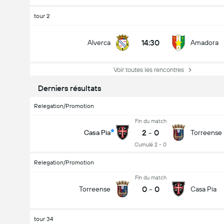
tour 2
14:30
Alverca
Amadora
Voir toutes les rencontres
Derniers résultats
Relegation/Promotion
Fin du match
2
-
0
Casa Pia
Torreense
Cumulé 2 - 0
Relegation/Promotion
Fin du match
0
-
0
Torreense
Casa Pia
tour 34