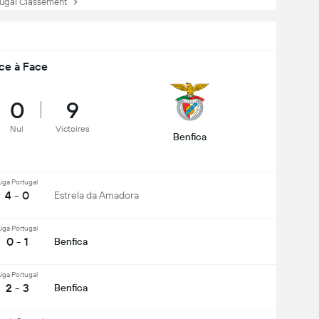
ugal Classement
ce à Face
0
9
Nul
Victoires
Benfica
iga Portugal
4 - 0
Estrela da Amadora
iga Portugal
0 - 1
Benfica
iga Portugal
2 - 3
Benfica