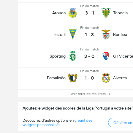
Fin du match
3
-
1
Arouca
Tondela
Fin du match
1
-
3
Estoril
Benfica
Fin du match
3
-
0
Sporting
Gil Vicent
Fin du match
1
-
0
Famalicão
Alverca
Voir tous les résultats
Ajoutez le widget des scores de la Liga Portugal à votre sit
Découvrez d’autres options en
créant des
Générer un
widgets personnalisés