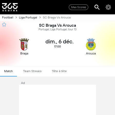
Mes Scores
Football
Liga Portugal
SC Braga Vs Arouca
SC Braga Vs Arouca
Portugal, Liga Portugal, tour 13
dim., 6 déc.
17:00
Braga
Arouca
Match
Team Streaks
Tête à tête
Ad