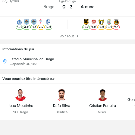
06/04/2024
Liga Portugal
0 - 3
Braga
Arouca
1
-
0
4
-
0
0
-
1
2
-
2
5
-
0
0
-
2
3
-
0
0
-
0
0
-
0
2
-
1
Voir Tout
Informations de jeu
Estádio Municipal de Braga
Capacité: 30,286
Vous pourriez être intéressé par
Gonç
Joao Moutinho
Rafa Silva
Cristian Ferreira
SC Braga
Benfica
Viseu