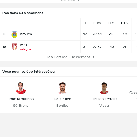
Positions au classement
J
Buts
Diff
PTS
Arouca
8
34
47:64
-17
42
1
AVS
18
34
27:67
-40
21
Relégué
Liga Portugal Classement
Vous pourriez être intéressé par
Gonç
Joao Moutinho
Rafa Silva
Cristian Ferreira
SC Braga
Benfica
Viseu