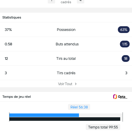
1
4
cadrés
Statistiques
37%
Possession
63%
0.58
Buts attendus
1.15
12
Tirs au total
18
3
Tirs cadrés
3
Voir Tout
Temps de jeu réel
Réel 56:38
Temps total 99:55