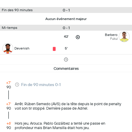
0 - 1
Fin des 90 minutes
Aucun événement majeur
0 - 1
Mi-temps
Barbero
42'
Fukui
Devenish
5'
Commentaires
+7'
Fin de 90 minutes 0-1
90
+7'
Arrêt. Rúben Semedo (AVS) de la tête depuis le point de penalty
90
voit son tir stoppé. Dernière passe de Adriel.
+6'
Hors jeu, Arouca. Pablo Gozálbez a tenté une passe en
90
profondeur mais Brian Mansilla était hors jeu.