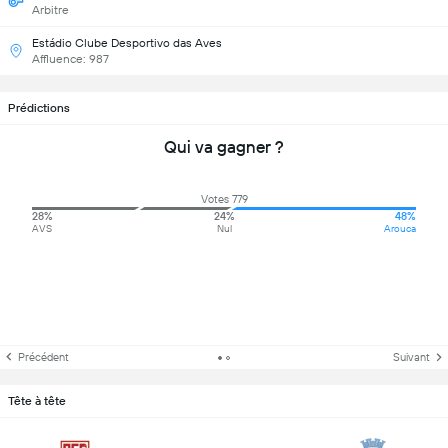
Arbitre
Estádio Clube Desportivo das Aves
Affluence: 987
Prédictions
Qui va gagner ?
Votes 779
28%
24%
48%
AVS
Nul
Arouca
Précédent
Suivant
Tête à tête