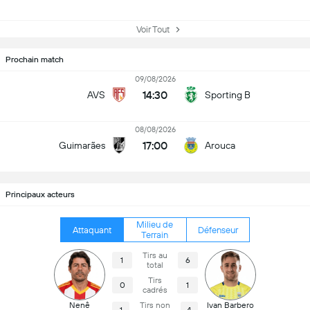
Voir Tout
Prochain match
09/08/2026
14:30
AVS
Sporting B
08/08/2026
17:00
Guimarães
Arouca
Principaux acteurs
Milieu de
Attaquant
Défenseur
Terrain
Tirs au
1
6
total
Tirs
0
1
cadrés
Nenê
Tirs non
Ivan Barbero