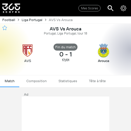
Mes Scores
Football
Liga Portugal
AVS Vs Arouca
AVS Vs Arouca
Portugal, Liga Portugal, tour 18
Fin du match
0
-
1
17/01
AVS
Arouca
Match
Composition
Statistiques
Tête à tête
Ad