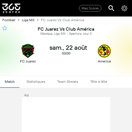
Mes Scores
Football
Liga MX
FC Juarez Vs Club América
FC Juarez Vs Club América
Mexique, Liga MX - Apertura, tour 5
sam., 22 août
03:00
FC Juarez
America
Match
Statistiques
Team Streaks
Tête à tête
Ad