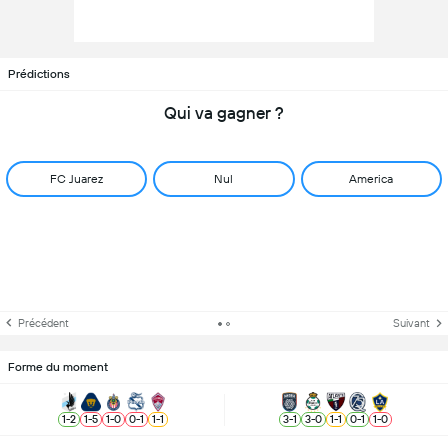
Prédictions
Qui va gagner ?
FC Juarez
Nul
America
Précédent
Suivant
Forme du moment
1
-
2
1
-
5
1
-
0
0
-
1
1
-
1
3
-
1
3
-
0
1
-
1
0
-
1
1
-
0