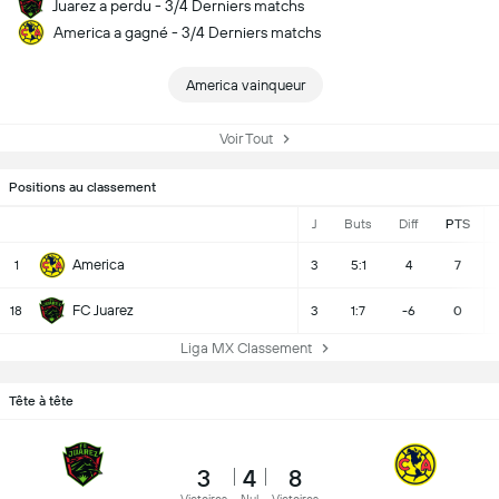
Juarez a perdu - 3/4 Derniers matchs
America a gagné - 3/4 Derniers matchs
America vainqueur
Voir Tout
Positions au classement
J
Buts
Diff
PTS
America
1
3
5:1
4
7
FC Juarez
18
3
1:7
-6
0
Liga MX Classement
Tête à tête
3
4
8