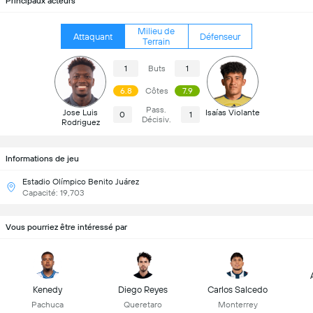
Principaux acteurs
Milieu de
Attaquant
Défenseur
Terrain
1
Buts
1
6.8
Côtes
7.9
Pass.
Jose Luis
Isaías Violante
0
1
Décisiv.
Rodriguez
Informations de jeu
Estadio Olímpico Benito Juárez
Capacité: 19,703
Vous pourriez être intéressé par
Kenedy
Diego Reyes
Carlos Salcedo
Pachuca
Queretaro
Monterrey