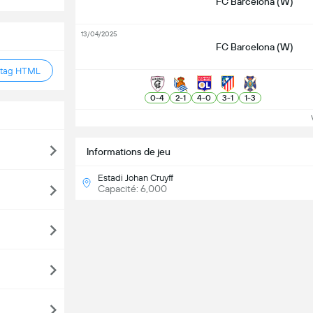
FC Barcelona (W)
13/04/2025
FC Barcelona (W)
 tag HTML
0
-
4
2
-
1
4
-
0
3
-
1
1
-
3
Vo
Informations de jeu
Estadi Johan Cruyff
Capacité: 6,000