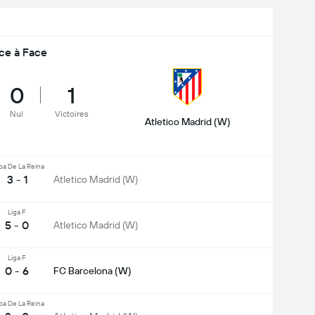
ce à Face
0
1
Nul
Victoires
Atletico Madrid (W)
a De La Reina
3 - 1
Atletico Madrid (W)
Liga F
5 - 0
Atletico Madrid (W)
Liga F
0 - 6
FC Barcelona (W)
a De La Reina