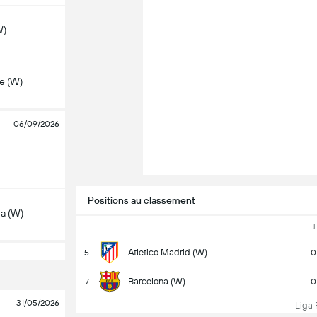
W)
e (W)
06/09/2026
Positions au classement
na (W)
J
Atletico Madrid (W)
5
0
Barcelona (W)
7
0
31/05/2026
Liga F