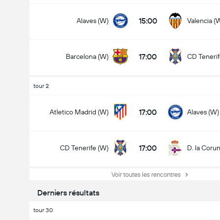
15:00
Alaves (W)
Valencia (
17:00
Barcelona (W)
CD Tenerif
tour 2
17:00
Atletico Madrid (W)
Alaves (W)
17:00
CD Tenerife (W)
D. la Coru
Voir toutes les rencontres
Derniers résultats
tour 30