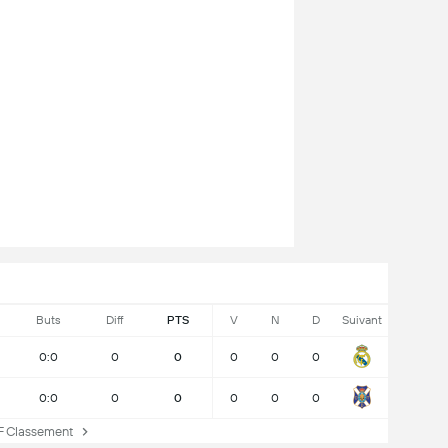
Buts
Diff
PTS
V
N
D
Suivant
0:0
0
0
0
0
0
0:0
0
0
0
0
0
 Classement