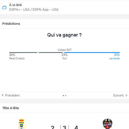
À la télé
ESPN+ - USA / ESPN App - USA
Prédictions
Qui va gagner ?
Votes 837
26%
23%
51%
Real Oviedo
Nul
Levante
Précédent
Suivant
Tête à tête
2
3
4