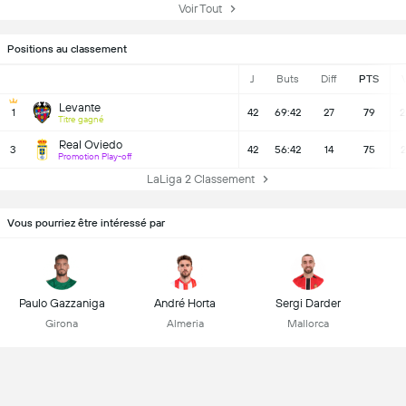
Voir Tout
Positions au classement
J
Buts
Diff
PTS
Levante
1
42
69:42
27
79
2
Titre gagné
Real Oviedo
3
42
56:42
14
75
2
Promotion Play-off
LaLiga 2 Classement
Vous pourriez être intéressé par
Paulo Gazzaniga
André Horta
Sergi Darder
Girona
Almeria
Mallorca