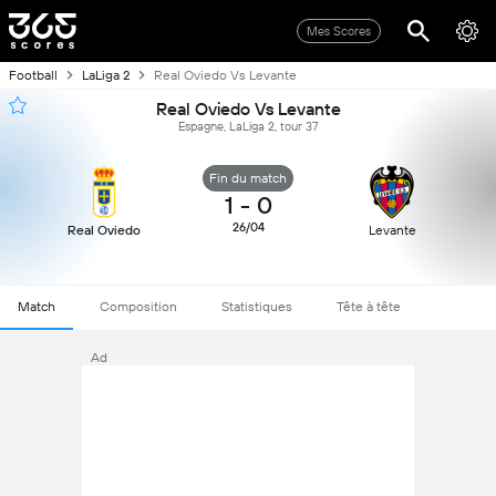
Mes Scores
Football
LaLiga 2
Real Oviedo Vs Levante
Real Oviedo Vs Levante
Espagne, LaLiga 2, tour 37
Fin du match
1
-
0
26/04
Real Oviedo
Levante
Match
Composition
Statistiques
Tête à tête
Ad