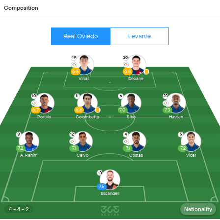
Composition
Real Oviedo
Levante
19
20
6.5
6.5
Vinas
Seoane
10
11
6
23
6.7
6.6
7.0
7.3
Portillo
Colombatto
Sibo
Hassan
3
12
4
5
7.2
7.1
7.1
7.2
A. Rahim
Calvo
Costas
Vidal
13
7.5
Escandell
4 - 4 - 2
Nationality