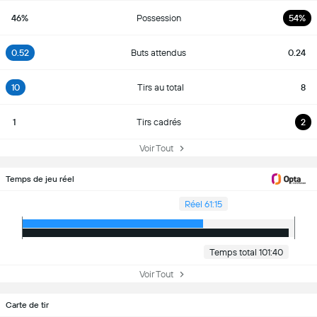
46%
Possession
54%
0.52
Buts attendus
0.24
10
Tirs au total
8
1
Tirs cadrés
2
Voir Tout
Temps de jeu réel
Réel 61:15
Temps total 101:40
Voir Tout
Carte de tir