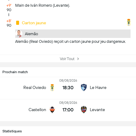
+9'
Main de Iván Romero (Levante).
90
+8'
Carton jaune
90
Alemão
Alemão (Real Oviedo) reçoit un carton jaune pour jeu dangereux.
Voir Tout
Prochain match
08/08/2026
18:30
Real Oviedo
Le Havre
08/08/2026
17:00
Castellon
Levante
Statistiques