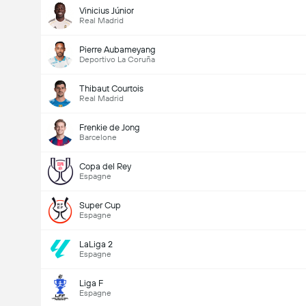
Vinicius Júnior
Real Madrid
Pierre Aubameyang
Deportivo La Coruña
Nombre total de but (2.5)
Thibaut Courtois
Real Madrid
Frenkie de Jong
Votes 2,439
Barcelone
Copa del Rey
Espagne
Super Cup
Espagne
LaLiga 2
Espagne
Liga F
Espagne