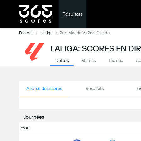
Résultats
Football
LaLiga
Real Madrid Vs Real Oviedo
LALIGA: SCORES EN DI
Détails
Matchs
Tableau
Ac
Aperçu des scores
Résultats
Jo
Journées
tour 1