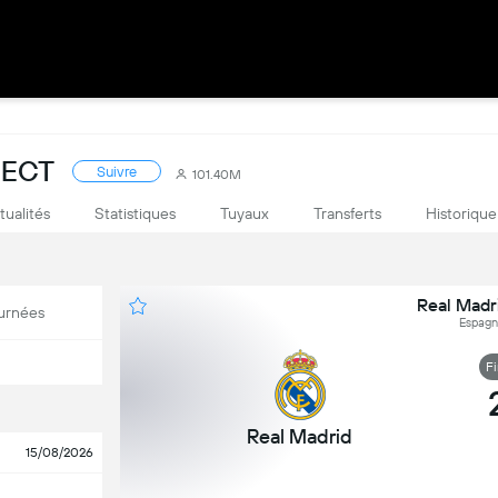
RECT
Suivre
101.40M
tualités
Statistiques
Tuyaux
Transferts
Historique
Real Madr
urnées
Espagne
F
Real Madrid
15/08/2026