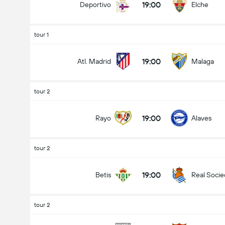
19:00
Deportivo
Elche
tour 1
19:00
Atl. Madrid
Malaga
tour 2
19:00
Rayo
Alaves
tour 2
19:00
Betis
Real Soci
tour 2