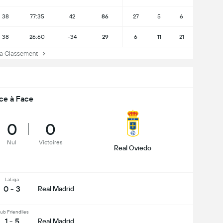
38
77:35
42
86
27
5
6
38
26:60
-34
29
6
11
21
 Classement
ce à Face
0
0
Nul
Victoires
Real Oviedo
LaLiga
0 - 3
Real Madrid
ub Friendlies
1 - 5
Real Madrid