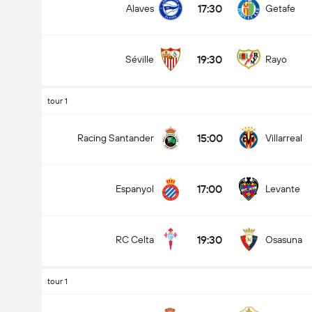
17:30
Alaves
Getafe
19:30
Séville
Rayo
tour 1
15:00
Racing Santander
Villarreal
17:00
Espanyol
Levante
19:30
RC Celta
Osasuna
tour 1