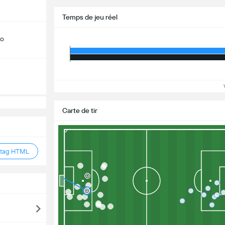
Temps de jeu réel
do
Vo
Carte de tir
 tag HTML