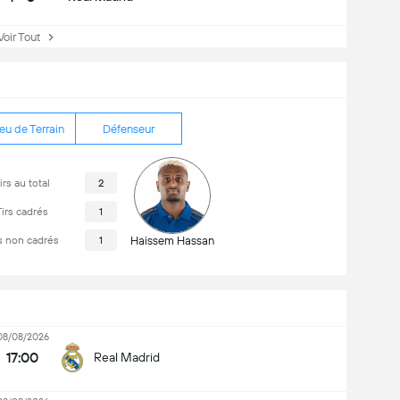
ir Tout
eu de Terrain
Défenseur
irs au total
2
irs cadrés
1
s non cadrés
1
Haissem Hassan
08/08/2026
17:00
Real Madrid