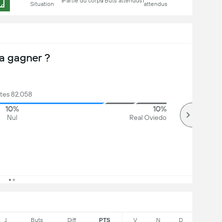
Partie du corps
Buts attendus
Situation
attendus
a gagner ?
tes 82,058
10%
10%
Nul
Real Oviedo
J
Buts
Diff
PTS
V
N
D