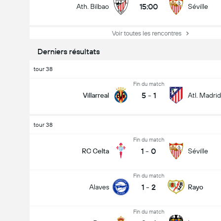
15:00
Ath. Bilbao
Séville
Voir toutes les rencontres
Derniers résultats
tour 38
Fin du match
5
-
1
Villarreal
Atl. Madrid
tour 38
Fin du match
1
-
0
RC Celta
Séville
Fin du match
1
-
2
Alaves
Rayo
Fin du match