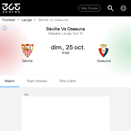
Mes Scores
Football
LaLiga
Séville Vs Osasuna
Séville Vs Osasuna
Espagne, LaLiga, tour 10
dim., 25 oct.
17:00
Séville
Osasuna
Match
Team Streaks
Tête à tête
Ad