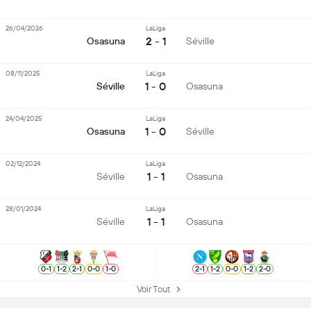
26/04/2026
LaLiga
2 - 1
Osasuna
Séville
08/11/2025
LaLiga
1 - 0
Séville
Osasuna
24/04/2025
LaLiga
1 - 0
Osasuna
Séville
02/12/2024
LaLiga
1 - 1
Séville
Osasuna
28/01/2024
LaLiga
1 - 1
Séville
Osasuna
0
-
1
1
-
2
2
-
1
0
-
0
1
-
0
2
-
1
1
-
2
0
-
0
1
-
2
2
-
0
Voir Tout