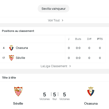
Sevilla vainqueur
Voir Tout
Positions au classement
J
Buts
Diff
PTS
Osasuna
4
0
0:0
0
0
Séville
17
0
0:0
0
0
LaLiga Classement
Tête à tête
5
5
5
Victoires
Nul
Victoires
Séville
Osasuna