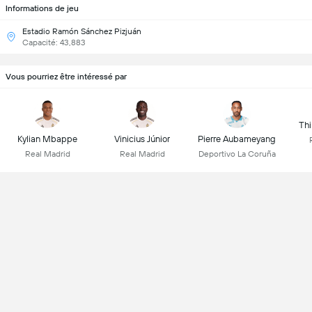
Informations de jeu
Estadio Ramón Sánchez Pizjuán
Capacité: 43,883
Vous pourriez être intéressé par
Thi
Kylian Mbappe
Vinicius Júnior
Pierre Aubameyang
Real Madrid
Real Madrid
Deportivo La Coruña