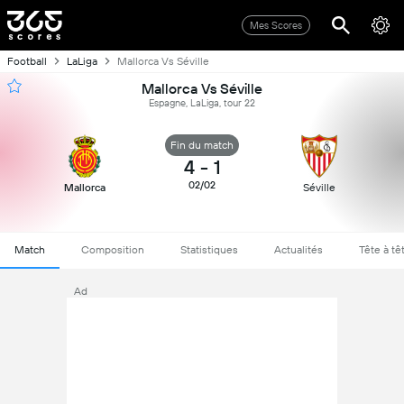
Mes Scores
Football
LaLiga
Mallorca Vs Séville
Mallorca Vs Séville
Espagne, LaLiga, tour 22
Fin du match
4
-
1
02/02
Mallorca
Séville
Match
Composition
Statistiques
Actualités
Tête à tê
Ad