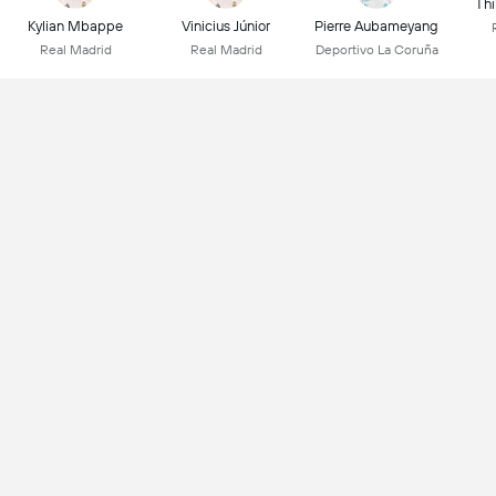
Thi
Kylian Mbappe
Vinicius Júnior
Pierre Aubameyang
Real Madrid
Real Madrid
Deportivo La Coruña