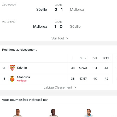
22/04/2024
LaLiga
2 - 1
Séville
Mallorca
09/12/2023
LaLiga
1 - 0
Mallorca
Séville
Voir Tout
Positions au classement
J
Buts
Diff
PTS
Séville
13
38
46:60
-14
43
1
Mallorca
18
38
47:57
-10
42
1
Relégué
LaLiga Classement
Vous pourriez être intéressé par