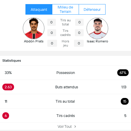
Milieu de
Attaquant
Défenseur
Terrain
Tirs au
0
0
total
Tirs
0
0
cadrés
Abdón Prats
Hors
Isaac Romero
0
0
jeu
Statistiques
33%
Possession
67%
2.63
Buts attendus
1.13
11
Tirs au total
15
6
Tirs cadrés
5
Voir Tout