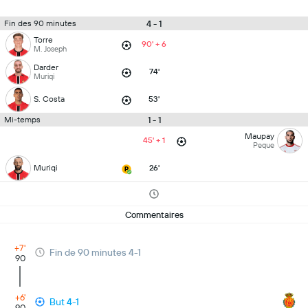
4 - 1
Fin des 90 minutes
Torre
90' + 6
M. Joseph
Darder
74'
Muriqi
S. Costa
53'
1 - 1
Mi-temps
Maupay
45' + 1
Peque
Muriqi
26'
Commentaires
+7'
Fin de 90 minutes 4-1
90
+6'
But 4-1
90