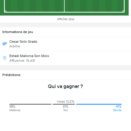
Afficher plus
Informations de jeu
Cesar Soto Grado
Arbitre
Estadi Mallorca Son Moix
Affluence: 15,621
Prédictions
Qui va gagner ?
Votes 13,276
38%
21%
41%
Mallorca
Nul
Séville